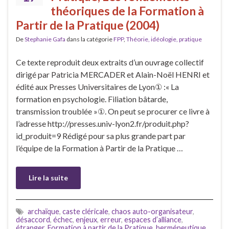
théoriques de la Formation à
Partir de la Pratique (2004)
De
Stephanie Gafa
dans la catégorie
FPP
,
Théorie, idéologie, pratique
Ce texte reproduit deux extraits d’un ouvrage collectif
dirigé par Patricia MERCADER et Alain-Noël HENRI et
édité aux Presses Universitaires de Lyon① :« La
formation en psychologie. Filiation bâtarde,
transmission troublée »①. On peut se procurer ce livre à
l’adresse http://presses.univ-lyon2.fr/produit.php?
id_produit=9 Rédigé pour sa plus grande part par
l’équipe de la Formation à Partir de la Pratique …
Lire la suite
archaïque
,
caste cléricale
,
chaos auto-organisateur
,
désaccord
,
échec
,
enjeux
,
erreur
,
espaces d’alliance
,
étranger
,
Formation à partir de la Pratique
,
herméneutique