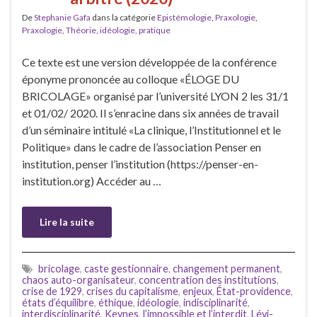
De
Stephanie Gafa
dans la catégorie
Epistémologie
,
Praxologie
,
Praxologie
,
Théorie, idéologie, pratique
Ce texte est une version développée de la conférence
éponyme prononcée au colloque «ÉLOGE DU
BRICOLAGE» organisé par l’université LYON 2 les 31/1
et 01/02/ 2020. Il s’enracine dans six années de travail
d’un séminaire intitulé «La clinique, l’Institutionnel et le
Politique» dans le cadre de l’association Penser en
institution, penser l’institution (https://penser-en-
institution.org) Accéder au …
Lire la suite
bricolage
,
caste gestionnaire
,
changement permanent
,
chaos auto-organisateur
,
concentration des institutions
,
crise de 1929
,
crises du capitalisme
,
enjeux
,
État-providence
,
états d’équilibre
,
éthique
,
idéologie
,
indisciplinarité
,
interdisciplinarité
,
Keynes
,
l’impossible et l’interdit
,
Lévi-