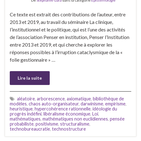
De
Stephanie Gafa
dans la catégorie
Epistémologie
Ce texte est extrait des contributions de l’auteur, entre
2013 et 2019, au travail du séminaire La clinique,
l’institutionnel et le politique, qui est l’une des activités
de l’association Penser en institution, Penser l’Institution
entre 2013 et 2019, et qui cherche à explorer les
réponses possibles à l’irruption cataclysmique de la «
folie gestionnaire » …
Lire la suite
aléatoire
,
arborescence
,
axiomatique
,
bibliothèque de
modèles
,
chaos auto-organisateur
,
darwinisme
,
empirisme
,
heuristique
,
hypercohérence rationnelle
,
idéologie du
progrès indéfini
,
libéralisme économique
,
Loi
,
mathématiques
,
mathématiques non euclidiennes
,
pensée
probabiliste
,
positivisme
,
structuralisme
,
technobureaucratie
,
technostructure