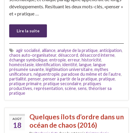
développements. Resituant les deux mots-clés, «penser »
et « pratique …
Lire la suite
agir socialisé
,
alliance
,
analyse de la pratique
,
anticipation
,
chaos auto-organisateur
,
désaccord
,
désaccord interne
,
échange symbolique
,
entropie
,
erreur
,
historicité
,
homéostasie
,
identification
,
identité
,
langue
,
langue
présumée savante
,
légitimation universitaire
,
mythes
unificateurs
,
néguentropie
,
paradoxe du même et de l’autre
,
partialité
,
penser
,
penser à partir de la pratique
,
pratique
,
pratique primaire
,
pratique secondaire
,
pratiques
productives
,
représentation
,
scène
,
sens
,
théoriser sa
pratique
Quelques ilots d’ordre dans un
AOÛT
18
océan de chaos (2016)