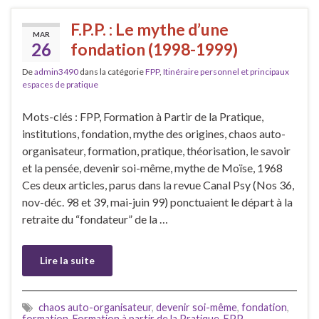
F.P.P. : Le mythe d’une
MAR
26
fondation (1998-1999)
De
admin3490
dans la catégorie
FPP
,
Itinéraire personnel et principaux
espaces de pratique
Mots-clés : FPP, Formation à Partir de la Pratique,
institutions, fondation, mythe des origines, chaos auto-
organisateur, formation, pratique, théorisation, le savoir
et la pensée, devenir soi-même, mythe de Moïse, 1968
Ces deux articles, parus dans la revue Canal Psy (Nos 36,
nov-déc. 98 et 39, mai-juin 99) ponctuaient le départ à la
retraite du “fondateur” de la …
Lire la suite
chaos auto-organisateur
,
devenir soi-même
,
fondation
,
formation
,
Formation à partir de la Pratique
,
FPP
,