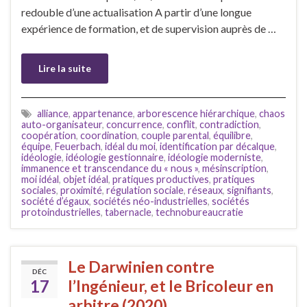
redouble d’une actualisation A partir d’une longue
expérience de formation, et de supervision auprès de …
Lire la suite
alliance
,
appartenance
,
arborescence hiérarchique
,
chaos
auto-organisateur
,
concurrence
,
conflit
,
contradiction
,
coopération
,
coordination
,
couple parental
,
équilibre
,
équipe
,
Feuerbach
,
idéal du moi
,
identification par décalque
,
idéologie
,
idéologie gestionnaire
,
idéologie moderniste
,
immanence et transcendance du « nous »
,
mésinscription
,
moi idéal
,
objet idéal
,
pratiques productives
,
pratiques
sociales
,
proximité
,
régulation sociale
,
réseaux
,
signifiants
,
société d’égaux
,
sociétés néo-industrielles
,
sociétés
protoindustrielles
,
tabernacle
,
technobureaucratie
Le Darwinien contre
DÉC
17
l’Ingénieur, et le Bricoleur en
arbitre (2020)