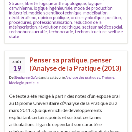
Strauss
,
liberté
,
logique anthropologique
,
logique
darwinienne
,
logique ingénieuriale
,
mode de production
industriel
,
modèle scientificotechnique
,
modélisation
,
néolibéralisme
,
opinion publique
,
ordre symbolique
,
position
,
procédures
,
professionnalisation
,
réduction de la
mésinscription
,
révolution néolithique
,
secteur médicosocial
,
technobureaucratie
,
technocratie
,
technostructure
,
welfare
state
Penser sa pratique, penser
AOÛT
19
l’Analyse de la Pratique (2013)
De
Stephanie Gafa
dans la catégorie
Analyse des pratiques
,
Théorie,
idéologie, pratique
Ce texte a été rédigé à partir des notes d’un exposé oral
au Diplôme Universitaire d’Analyse de la Pratique du 2
mars 2011. Quoiqu’enrichi de développements
explicitant certains points et surtout certaines
articulations, il garde cependant son caractère
schématique, et chaque paragraphe appellerait de longs