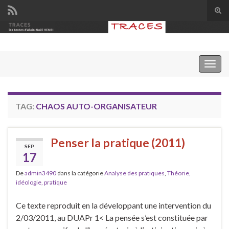
Tog
sear
Search for:
for
Togg
navig
TAG:
CHAOS AUTO-ORGANISATEUR
Penser la pratique (2011)
SEP
17
De
admin3490
dans la catégorie
Analyse des pratiques
,
Théorie,
idéologie, pratique
Ce texte reproduit en la développant une intervention du
2/03/2011, au DUAPr 1< La pensée s’est constituée par