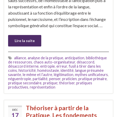
sauts successifs, de l’homéostasie à l’anticipation puis à
la représentation et enfin à l’ordre de la langue,
aboutissant à sa fonction d’équilibrage entre le
pulsionnel, le narcissisme, et l’inscription dans l’échange
symbolique généralisé qui constitue l’espace social. …
Lire la suite
alliance
,
analyse de la pratique
,
anticipation
,
bibliothèque
de ressources
,
chaos auto-organisateur
,
désaccord
,
désaccord interne
,
entropie
,
erreur
,
fusil à tirer dans les
coins
,
historicité
,
homéostasie
,
identité
,
langue présumée
savante
,
le même et l’autre
,
légitimation
,
mythes unificateurs
,
néguentropie
,
partialité
,
penser
,
praticien
,
pratique primaire
,
pratique secondaire
,
pratique; théoriser
,
pratiques
productives
,
représentation
Théoriser à partir de la
DÉC
17
Pratique, Les fondements