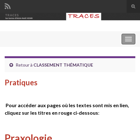
Tog
sear
Search for:
for
Togg
navig
Retour à
CLASSEMENT THÉMATIQUE
Pratiques
Pour accéder aux pages où les textes sont mis en lien,
cliquez sur les titres en rouge ci-dessous
:
Praxologie