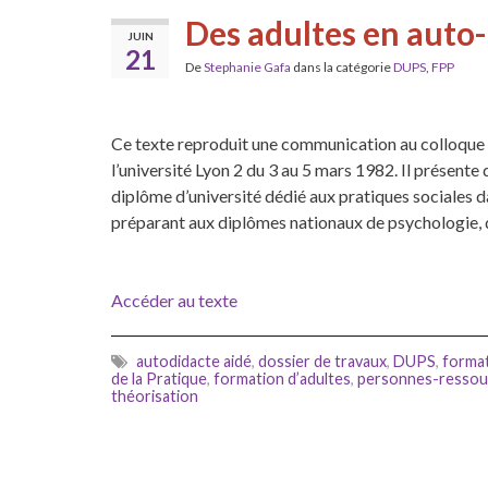
Des adultes en auto-
JUIN
21
De
Stephanie Gafa
dans la catégorie
DUPS
,
FPP
Ce texte reproduit une communication au colloque «
l’université Lyon 2 du 3 au 5 mars 1982. Il présente
diplôme d’université dédié aux pratiques sociales da
préparant aux diplômes nationaux de psychologie, qu
Accéder au texte
autodidacte aidé
,
dossier de travaux
,
DUPS
,
forma
de la Pratique
,
formation d’adultes
,
personnes-ressou
théorisation