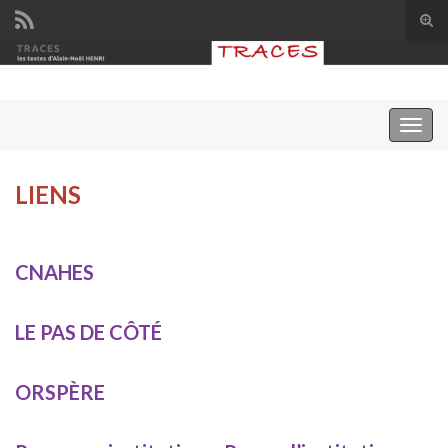
Tog
sear
Search for:
for
Togg
navig
LIENS
CNAHES
LE PAS DE CÔTÉ
ORSPÈRE