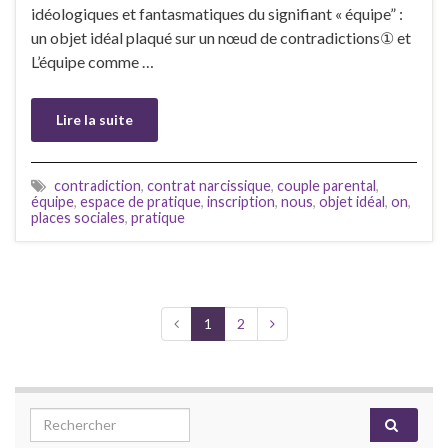
idéologiques et fantasmatiques du signifiant « équipe” :
un objet idéal plaqué sur un nœud de contradictions① et
L’équipe comme …
Lire la suite
contradiction
,
contrat narcissique
,
couple parental
,
équipe
,
espace de pratique
,
inscription
,
nous
,
objet idéal
,
on
,
places sociales
,
pratique
1
2
Search for: