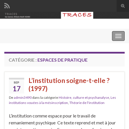
Tog
sear
Search for:
for
Togg
navig
CATÉGORIE :
ESPACES DE PRATIQUE
L’institution soigne-t-elle ?
SEP
17
(1997)
De
admin3490
dans la catégorie
Histoire, culture et psychanalyse
,
Les
institutions vouées à la mésinscription
,
Théorie de l'institution
L’institution comme espace pour le travail de
remaniement psychique Ce texte reprend et met à jour