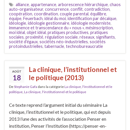
alliance
,
appartenance
,
arborescence hiérarchique
,
chaos
auto-organisateur
,
concurrence
,
conflit
,
contradiction
,
coopération
,
coordination
,
couple parental
,
équilibre
,
équipe
,
Feuerbach
,
idéal du moi
,
identification par décalque
,
idéologie
,
idéologie gestionnaire
,
idéologie moderniste
,
immanence et transcendance du « nous »
,
mésinscription
,
moi idéal
,
objet idéal
,
pratiques productives
,
pratiques
sociales
,
proximité
,
régulation sociale
,
réseaux
,
signifiants
,
société d’égaux
,
sociétés néo-industrielles
,
sociétés
protoindustrielles
,
tabernacle
,
technobureaucratie
La clinique, l’institutionnel et
AOÛT
18
le politique (2013)
De
Stephanie Gafa
dans la catégorie
La clinique, l'institutionnel et le
politique
,
La clinique, l'institutionnel et le politique
Ce texte reprend l’argument initial du séminaire La
clinique, l’institutionnel et le politique, qui est depuis
2013 l’une des activités de l’association Penser en
institution, Penser l’Institution (https://penser-en-