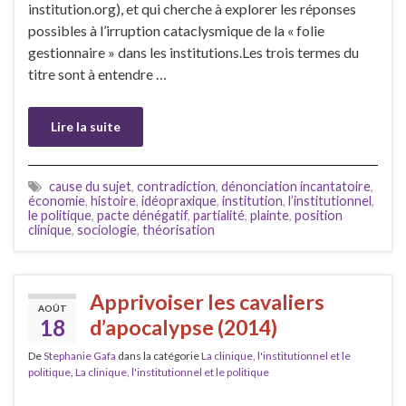
institution.org), et qui cherche à explorer les réponses
possibles à l’irruption cataclysmique de la « folie
gestionnaire » dans les institutions.Les trois termes du
titre sont à entendre …
Lire la suite
cause du sujet
,
contradiction
,
dénonciation incantatoire
,
économie
,
histoire
,
idéopraxique
,
institution
,
l’institutionnel
,
le politique
,
pacte dénégatif
,
partialité
,
plainte
,
position
clinique
,
sociologie
,
théorisation
Apprivoiser les cavaliers
AOÛT
18
d’apocalypse (2014)
De
Stephanie Gafa
dans la catégorie
La clinique, l'institutionnel et le
politique
,
La clinique, l'institutionnel et le politique