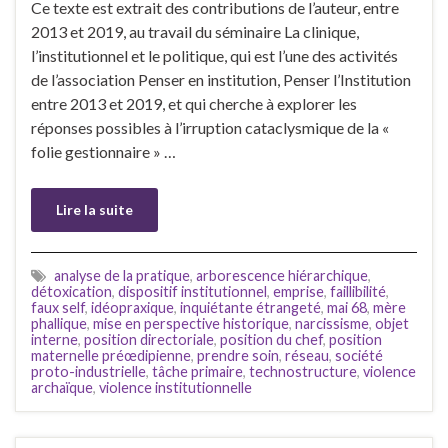
Ce texte est extrait des contributions de l’auteur, entre
2013 et 2019, au travail du séminaire La clinique,
l’institutionnel et le politique, qui est l’une des activités
de l’association Penser en institution, Penser l’Institution
entre 2013 et 2019, et qui cherche à explorer les
réponses possibles à l’irruption cataclysmique de la «
folie gestionnaire » …
Lire la suite
analyse de la pratique
,
arborescence hiérarchique
,
détoxication
,
dispositif institutionnel
,
emprise
,
faillibilité
,
faux self
,
idéopraxique
,
inquiétante étrangeté
,
mai 68
,
mère
phallique
,
mise en perspective historique
,
narcissisme
,
objet
interne
,
position directoriale
,
position du chef
,
position
maternelle préœdipienne
,
prendre soin
,
réseau
,
société
proto-industrielle
,
tâche primaire
,
technostructure
,
violence
archaïque
,
violence institutionnelle