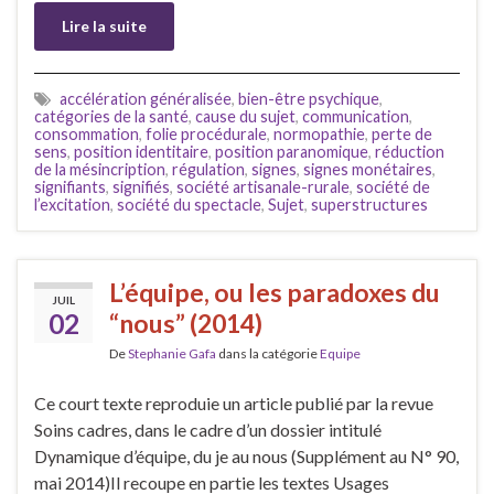
Lire la suite
accélération généralisée
,
bien-être psychique
,
catégories de la santé
,
cause du sujet
,
communication
,
consommation
,
folie procédurale
,
normopathie
,
perte de
sens
,
position identitaire
,
position paranomique
,
réduction
de la mésincription
,
régulation
,
signes
,
signes monétaires
,
signifiants
,
signifiés
,
société artisanale-rurale
,
société de
l’excitation
,
société du spectacle
,
Sujet
,
superstructures
L’équipe, ou les paradoxes du
JUIL
02
“nous” (2014)
De
Stephanie Gafa
dans la catégorie
Equipe
Ce court texte reproduie un article publié par la revue
Soins cadres, dans le cadre d’un dossier intitulé
Dynamique d’équipe, du je au nous (Supplément au N° 90,
mai 2014)Il recoupe en partie les textes Usages