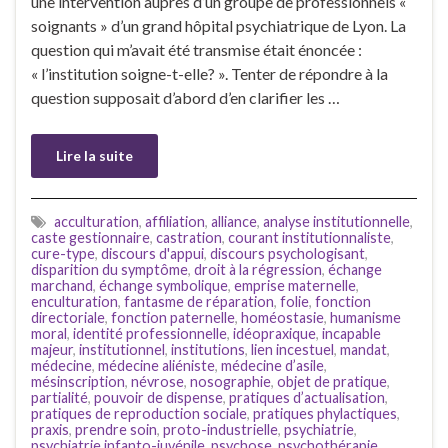
une intervention auprès d’un groupe de professionnels «
soignants » d’un grand hôpital psychiatrique de Lyon. La
question qui m’avait été transmise était énoncée :
« l’institution soigne-t-elle? ». Tenter de répondre à la
question supposait d’abord d’en clarifier les …
Lire la suite
acculturation
,
affiliation
,
alliance
,
analyse institutionnelle
,
caste gestionnaire
,
castration
,
courant institutionnaliste
,
cure-type
,
discours d'appui
,
discours psychologisant
,
disparition du symptôme
,
droit à la régression
,
échange
marchand
,
échange symbolique
,
emprise maternelle
,
enculturation
,
fantasme de réparation
,
folie
,
fonction
directoriale
,
fonction paternelle
,
homéostasie
,
humanisme
moral
,
identité professionnelle
,
idéopraxique
,
incapable
majeur
,
institutionnel
,
institutions
,
lien incestuel
,
mandat
,
médecine
,
médecine aliéniste
,
médecine d’asile
,
mésinscription
,
névrose
,
nosographie
,
objet de pratique
,
partialité
,
pouvoir de dispense
,
pratiques d’actualisation
,
pratiques de reproduction sociale
,
pratiques phylactiques
,
praxis
,
prendre soin
,
proto-industrielle
,
psychiatrie
,
psychiatrie infanto-juvénile
,
psychose
,
psychothérapie
,