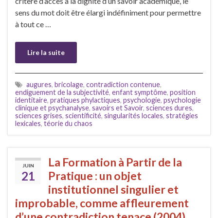
critère d’accès à la dignité d’un savoir académique, le
sens du mot doit être élargi indéfiniment pour permettre
à tout ce …
Lire la suite
augures
,
bricolage
,
contradiction contenue
,
endiguement de la subjectivité
,
enfant symptôme
,
position
identitaire
,
pratiques phylactiques
,
psychologie
,
psychologie
clinique et psychanalyse
,
savoirs et Savoir
,
sciences dures
,
sciences grises
,
scientificité
,
singularités locales
,
stratégies
lexicales
,
téorie du chaos
La Formation à Partir de la
JUIN
21
Pratique : un objet
institutionnel singulier et
improbable, comme affleurement
d’une contradiction tenace (2004)