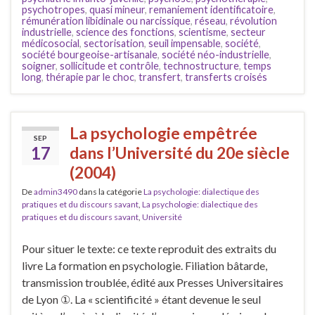
psychotropes
,
quasi mineur
,
remaniement identificatoire
,
rémunération libidinale ou narcissique
,
réseau
,
révolution
industrielle
,
science des fonctions
,
scientisme
,
secteur
médicosocial
,
sectorisation
,
seuil impensable
,
société
,
société bourgeoise-artisanale
,
société néo-industrielle
,
soigner
,
sollicitude et contrôle
,
technostructure
,
temps
long
,
thérapie par le choc
,
transfert
,
transferts croisés
La psychologie empêtrée
SEP
17
dans l’Université du 20e siècle
(2004)
De
admin3490
dans la catégorie
La psychologie: dialectique des
pratiques et du discours savant
,
La psychologie: dialectique des
pratiques et du discours savant
,
Université
Pour situer le texte: ce texte reproduit des extraits du
livre La formation en psychologie. Filiation bâtarde,
transmission troublée, édité aux Presses Universitaires
de Lyon ①. La « scientificité » étant devenue le seul