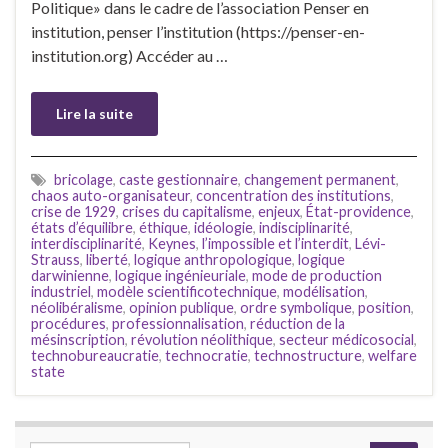
Politique» dans le cadre de l’association Penser en
institution, penser l’institution (https://penser-en-
institution.org) Accéder au …
Lire la suite
bricolage
,
caste gestionnaire
,
changement permanent
,
chaos auto-organisateur
,
concentration des institutions
,
crise de 1929
,
crises du capitalisme
,
enjeux
,
État-providence
,
états d’équilibre
,
éthique
,
idéologie
,
indisciplinarité
,
interdisciplinarité
,
Keynes
,
l’impossible et l’interdit
,
Lévi-
Strauss
,
liberté
,
logique anthropologique
,
logique
darwinienne
,
logique ingénieuriale
,
mode de production
industriel
,
modèle scientificotechnique
,
modélisation
,
néolibéralisme
,
opinion publique
,
ordre symbolique
,
position
,
procédures
,
professionnalisation
,
réduction de la
mésinscription
,
révolution néolithique
,
secteur médicosocial
,
technobureaucratie
,
technocratie
,
technostructure
,
welfare
state