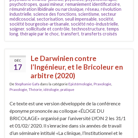
psychotropes
,
quasi mineur
,
remaniement identificatoire
,
rémunération libidinale ou narcissique
,
réseau
,
révolution
industrielle
,
science des fonctions
,
scientisme
,
secteur
médicosocial
,
sectorisation
,
seuil impensable
,
société
,
société bourgeoise-artisanale
,
société néo-industrielle
,
soigner
,
sollicitude et contrôle
,
technostructure
,
temps
long
,
thérapie par le choc
,
transfert
,
transferts croisés
Le Darwinien contre
DÉC
17
l’Ingénieur, et le Bricoleur en
arbitre (2020)
De
Stephanie Gafa
dans la catégorie
Epistémologie
,
Praxologie
,
Praxologie
,
Théorie, idéologie, pratique
Ce texte est une version développée de la conférence
éponyme prononcée au colloque «ÉLOGE DU
BRICOLAGE» organisé par l’université LYON 2 les 31/1
et 01/02/ 2020. Il s’enracine dans six années de travail
d’un séminaire intitulé «La clinique, l’Institutionnel et le