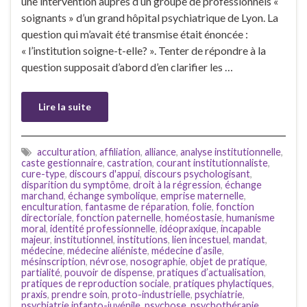
une intervention auprès d’un groupe de professionnels «
soignants » d’un grand hôpital psychiatrique de Lyon. La
question qui m’avait été transmise était énoncée :
« l’institution soigne-t-elle? ». Tenter de répondre à la
question supposait d’abord d’en clarifier les …
Lire la suite
acculturation
,
affiliation
,
alliance
,
analyse institutionnelle
,
caste gestionnaire
,
castration
,
courant institutionnaliste
,
cure-type
,
discours d'appui
,
discours psychologisant
,
disparition du symptôme
,
droit à la régression
,
échange
marchand
,
échange symbolique
,
emprise maternelle
,
enculturation
,
fantasme de réparation
,
folie
,
fonction
directoriale
,
fonction paternelle
,
homéostasie
,
humanisme
moral
,
identité professionnelle
,
idéopraxique
,
incapable
majeur
,
institutionnel
,
institutions
,
lien incestuel
,
mandat
,
médecine
,
médecine aliéniste
,
médecine d’asile
,
mésinscription
,
névrose
,
nosographie
,
objet de pratique
,
partialité
,
pouvoir de dispense
,
pratiques d’actualisation
,
pratiques de reproduction sociale
,
pratiques phylactiques
,
praxis
,
prendre soin
,
proto-industrielle
,
psychiatrie
,
psychiatrie infanto-juvénile
,
psychose
,
psychothérapie
,