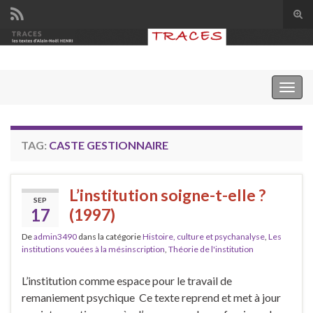
Tog
sear
Search for:
for
Togg
navig
TAG:
CASTE GESTIONNAIRE
L’institution soigne-t-elle ?
SEP
17
(1997)
De
admin3490
dans la catégorie
Histoire, culture et psychanalyse
,
Les
institutions vouées à la mésinscription
,
Théorie de l'institution
L’institution comme espace pour le travail de
remaniement psychique Ce texte reprend et met à jour