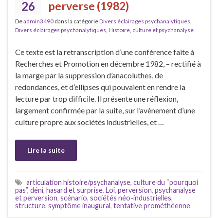
26
perverse (1982)
De
admin3490
dans la catégorie
Divers éclairages psychanalytiques
,
Divers éclairages psychanalytiques
,
Histoire, culture et psychanalyse
Ce texte est la retranscription d’une conférence faite à
Recherches et Promotion en décembre 1982, – rectifié à
la marge par la suppression d’anacoluthes, de
redondances, et d’ellipses qui pouvaient en rendre la
lecture par trop difficile. Il présente une réflexion,
largement confirmée par la suite, sur l’avènement d’une
culture propre aux sociétés industrielles, et …
Lire la suite
articulation histoire/psychanalyse
,
culture du “pourquoi
pas”
,
déni
,
hasard et surprise
,
Loi
,
perversion
,
psychanalyse
et perversion
,
scénario
,
sociétés néo-industrielles
,
structure
,
symptôme inaugural
,
tentative prométhéenne