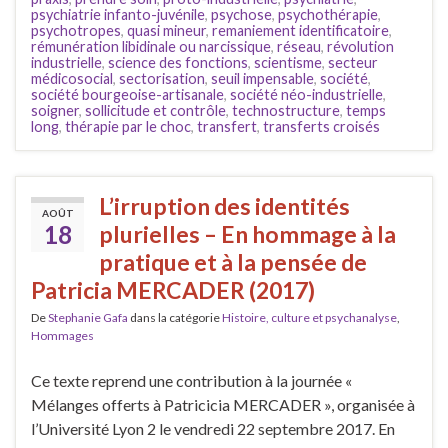
psychiatrie infanto-juvénile
,
psychose
,
psychothérapie
,
psychotropes
,
quasi mineur
,
remaniement identificatoire
,
rémunération libidinale ou narcissique
,
réseau
,
révolution
industrielle
,
science des fonctions
,
scientisme
,
secteur
médicosocial
,
sectorisation
,
seuil impensable
,
société
,
société bourgeoise-artisanale
,
société néo-industrielle
,
soigner
,
sollicitude et contrôle
,
technostructure
,
temps
long
,
thérapie par le choc
,
transfert
,
transferts croisés
L’irruption des identités
AOÛT
18
plurielles – En hommage à la
pratique et à la pensée de
Patricia MERCADER (2017)
De
Stephanie Gafa
dans la catégorie
Histoire, culture et psychanalyse
,
Hommages
Ce texte reprend une contribution à la journée «
Mélanges offerts à Patricicia MERCADER », organisée à
l’Université Lyon 2 le vendredi 22 septembre 2017. En