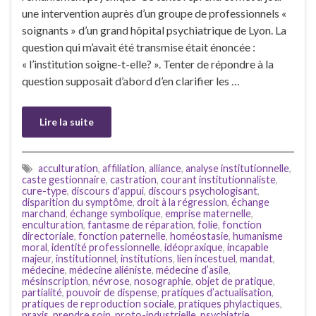
une intervention auprès d’un groupe de professionnels «
soignants » d’un grand hôpital psychiatrique de Lyon. La
question qui m’avait été transmise était énoncée :
« l’institution soigne-t-elle? ». Tenter de répondre à la
question supposait d’abord d’en clarifier les …
Lire la suite
acculturation
,
affiliation
,
alliance
,
analyse institutionnelle
,
caste gestionnaire
,
castration
,
courant institutionnaliste
,
cure-type
,
discours d'appui
,
discours psychologisant
,
disparition du symptôme
,
droit à la régression
,
échange
marchand
,
échange symbolique
,
emprise maternelle
,
enculturation
,
fantasme de réparation
,
folie
,
fonction
directoriale
,
fonction paternelle
,
homéostasie
,
humanisme
moral
,
identité professionnelle
,
idéopraxique
,
incapable
majeur
,
institutionnel
,
institutions
,
lien incestuel
,
mandat
,
médecine
,
médecine aliéniste
,
médecine d’asile
,
mésinscription
,
névrose
,
nosographie
,
objet de pratique
,
partialité
,
pouvoir de dispense
,
pratiques d’actualisation
,
pratiques de reproduction sociale
,
pratiques phylactiques
,
praxis
,
prendre soin
,
proto-industrielle
,
psychiatrie
,