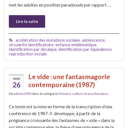
met les adultes en position paradoxale par rapport …
Lire la suite
accélération des mutations sociales
,
adolescence
,
circularité identificatoire
,
enfance emblématique
,
identification par décalque
,
identification par équivalence
,
reproduction sociale
Le vide : une fantasmagorie
MAR
26
contemporaine (1987)
De
admin3490
dans la catégorie
Histoire, culture et psychanalyse
Ce texte est la mise en forme de la transcription d’une
conférence de 1987. Il développe, à partir de la
prégnance croissante des fantasmes de « vide » dans la
société contemporaine, la thèse d’une prévalence de la