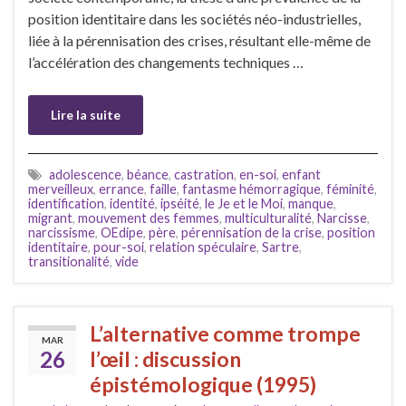
position identitaire dans les sociétés néo-industrielles,
liée à la pérennisation des crises, résultant elle-même de
l’accélération des changements techniques …
Lire la suite
adolescence
,
béance
,
castration
,
en-soi
,
enfant
merveilleux
,
errance
,
faille
,
fantasme hémorragique
,
féminité
,
identification
,
identité
,
ipséité
,
le Je et le Moi
,
manque
,
migrant
,
mouvement des femmes
,
multiculturalité
,
Narcisse
,
narcissisme
,
OEdipe
,
père
,
pérennisation de la crise
,
position
identitaire
,
pour-soi
,
relation spéculaire
,
Sartre
,
transitionalité
,
vide
L’alternative comme trompe
MAR
26
l’œil : discussion
épistémologique (1995)