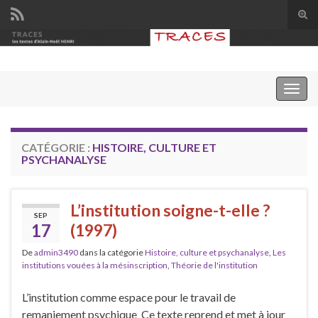
Tog
sear
Search for:
for
Togg
navig
CATÉGORIE :
HISTOIRE, CULTURE ET
PSYCHANALYSE
L’institution soigne-t-elle ?
SEP
17
(1997)
De
admin3490
dans la catégorie
Histoire, culture et psychanalyse
,
Les
institutions vouées à la mésinscription
,
Théorie de l'institution
L’institution comme espace pour le travail de
remaniement psychique Ce texte reprend et met à jour