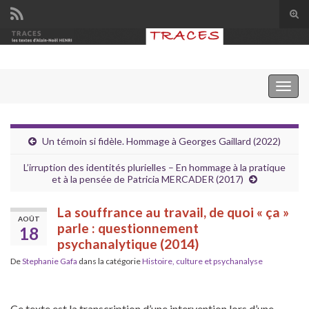
Tog
sear
Search for:
for
Togg
navig
Un témoin si fidèle. Hommage à Georges Gaillard (2022)
L’irruption des identités plurielles – En hommage à la pratique
et à la pensée de Patricia MERCADER (2017)
La souffrance au travail, de quoi « ça »
AOÛT
parle : questionnement
18
psychanalytique (2014)
De
Stephanie Gafa
dans la catégorie
Histoire, culture et psychanalyse
Ce texte est la transcription d’une intervention lors d’une