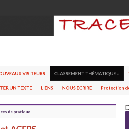
OUVEAUX VISITEURS
CLASSEMENT THÉMATIQUE
TER UN TEXTE
LIENS
NOUS ECRIRE
Protection d
D
aces de pratique
 et ACFPS