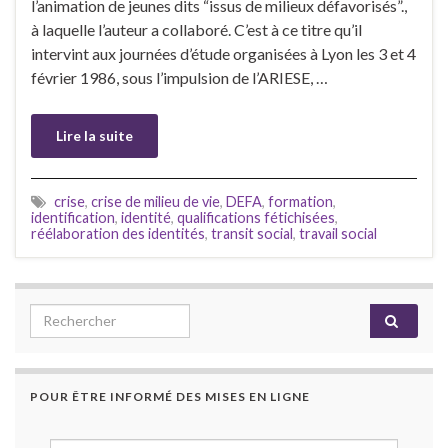
l’animation de jeunes dits “issus de milieux défavorisés”.,
à laquelle l’auteur a collaboré. C’est à ce titre qu’il
intervint aux journées d’étude organisées à Lyon les 3 et 4
février 1986, sous l’impulsion de l’ARIESE, …
Lire la suite
crise
,
crise de milieu de vie
,
DEFA
,
formation
,
identification
,
identité
,
qualifications fétichisées
,
réélaboration des identités
,
transit social
,
travail social
Search for:
POUR ÊTRE INFORMÉ DES MISES EN LIGNE