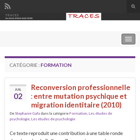
Tog
sear
Search for:
for
Togg
navig
CATÉGORIE :
FORMATION
Reconversion professionnelle
JUIL
02
: entre mutation psychique et
migration identitaire (2010)
De
Stephanie Gafa
dans la catégorie
Formation
,
Les études de
psychologie
,
Les études de psychologie
Ce texte reproduit une contribution à une table ronde