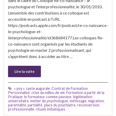
dans le cadre du Colloque Re-co-naissance – le
psychologue et l’interprofessionnalité, le 30/01/2010.
L’ensemble des contributions à ce colloque est
accessible en podcast à l’URL
https://podcasts.apple.com/fr/podcast/re-co-naissance-
le-psychologue-et-
linterprofessionnalité/id368684177.Les colloques Re-
co-naissance sont organisés par les étudiants de
psychologie en master 2 professionnalisant, qui
s’apprêtent donc à accéder au titre …
Lire la suite
« psy »
,
caste augurale
,
Contrat de Formation
Personnalisé
,
crise du milieu de vie
,
Formation à partir de la
Pratique
,
le formateur comme passeur
,
légitimation
universitaire
,
métier de psychologue
,
métissage
,
migration
,
parentalité
,
partialité
,
place du psychiatre
,
reconversion
professionnelle
,
rituels initiatiques