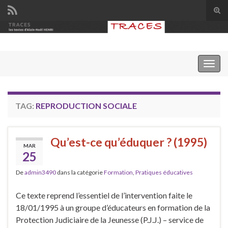
Tog
sear
Search for:
for
Togg
navig
TAG:
REPRODUCTION SOCIALE
Qu’est-ce qu’éduquer ? (1995)
MAR
25
De
admin3490
dans la catégorie
Formation
,
Pratiques éducatives
Ce texte reprend l’essentiel de l’intervention faite le
18/01/1995 à un groupe d’éducateurs en formation de la
Protection Judiciaire de la Jeunesse (P.J.J.) – service de