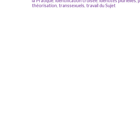
la Pratique
,
identification croisée
,
identités plurielles
,
p
théorisation
,
transsexuels
,
travail du Sujet