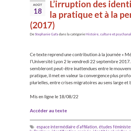
L’irruption des iden
AOÛT
18
la pratique et à la 
(2017)
De
Stephanie Gafa
dans la catégorie
Histoire, culture et psychana
Ce texte reprend une contribution à la journée « 
l’Université Lyon 2 le vendredi 22 septembre 2017.
sembleront peut-être inattendues entre le mouveme
pratique, il met en valeur la convergence plus pro
plurielles, entre crises migratoires au sens large et
Mis en ligne le 18/08/22
Accéder au texte
espace intermédiaire d’affiliation
,
études féministe