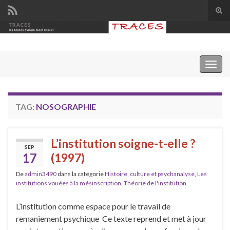
Tog
sear
Search for:
for
Togg
navig
TAG:
NOSOGRAPHIE
L’institution soigne-t-elle ?
SEP
17
(1997)
De
admin3490
dans la catégorie
Histoire, culture et psychanalyse
,
Les
institutions vouées à la mésinscription
,
Théorie de l'institution
L’institution comme espace pour le travail de
remaniement psychique Ce texte reprend et met à jour