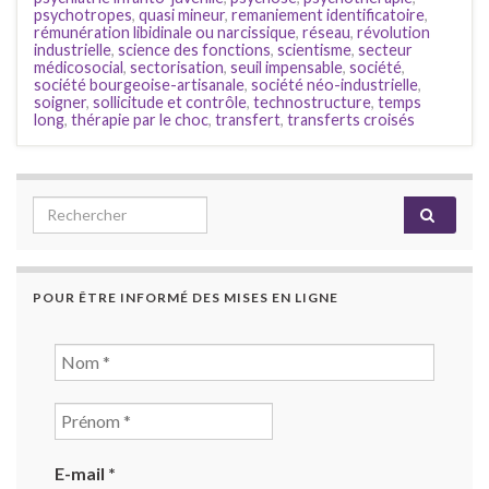
psychotropes
,
quasi mineur
,
remaniement identificatoire
,
rémunération libidinale ou narcissique
,
réseau
,
révolution
industrielle
,
science des fonctions
,
scientisme
,
secteur
médicosocial
,
sectorisation
,
seuil impensable
,
société
,
société bourgeoise-artisanale
,
société néo-industrielle
,
soigner
,
sollicitude et contrôle
,
technostructure
,
temps
long
,
thérapie par le choc
,
transfert
,
transferts croisés
Search for:
POUR ÊTRE INFORMÉ DES MISES EN LIGNE
E-mail
*