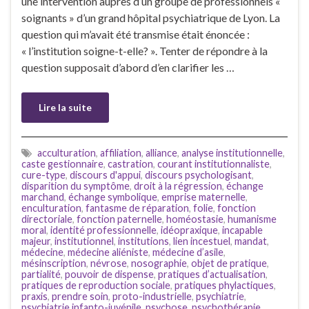
une intervention auprès d’un groupe de professionnels «
soignants » d’un grand hôpital psychiatrique de Lyon. La
question qui m’avait été transmise était énoncée :
« l’institution soigne-t-elle? ». Tenter de répondre à la
question supposait d’abord d’en clarifier les …
Lire la suite
acculturation
,
affiliation
,
alliance
,
analyse institutionnelle
,
caste gestionnaire
,
castration
,
courant institutionnaliste
,
cure-type
,
discours d'appui
,
discours psychologisant
,
disparition du symptôme
,
droit à la régression
,
échange
marchand
,
échange symbolique
,
emprise maternelle
,
enculturation
,
fantasme de réparation
,
folie
,
fonction
directoriale
,
fonction paternelle
,
homéostasie
,
humanisme
moral
,
identité professionnelle
,
idéopraxique
,
incapable
majeur
,
institutionnel
,
institutions
,
lien incestuel
,
mandat
,
médecine
,
médecine aliéniste
,
médecine d’asile
,
mésinscription
,
névrose
,
nosographie
,
objet de pratique
,
partialité
,
pouvoir de dispense
,
pratiques d’actualisation
,
pratiques de reproduction sociale
,
pratiques phylactiques
,
praxis
,
prendre soin
,
proto-industrielle
,
psychiatrie
,
psychiatrie infanto-juvénile
,
psychose
,
psychothérapie
,