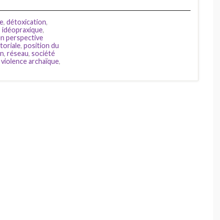
ue
,
détoxication
,
,
idéopraxique
,
en perspective
toriale
,
position du
in
,
réseau
,
société
,
violence archaïque
,