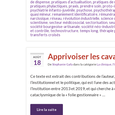
de dispense
,
pratiques d’actualisation
,
pratiques de 
pratiques phylactiques
,
praxis
,
prendre soin
,
proto-i
psychiatrie infanto-juvénile
,
psychose
,
psychothéra
quasi mineur
,
remaniement identificatoire
,
rémunérat
narcissique
,
réseau
,
révolution industrielle
,
science 
scientisme
,
secteur médicosocial
,
sectorisation
,
seu
société bourgeoise-artisanale
,
société néo-industri
et contrôle
,
technostructure
,
temps long
,
thérapie 
transferts croisés
Apprivoiser les cav
AOÛT
18
De
Stephanie Gafa
dans la catégorie
La clinique, l
Ce texte est extrait des contributions de l’auteur
l’institutionnel et le politique, qui est l’une des a
l’Institution entre 2013 et 2019, et qui cherche à 
cataclysmique de la « folie gestionnaire » …
Lire la suite