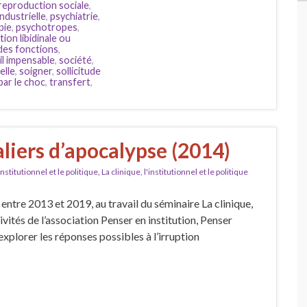
reproduction sociale
,
ndustrielle
,
psychiatrie
,
pie
,
psychotropes
,
ion libidinale ou
des fonctions
,
il impensable
,
société
,
elle
,
soigner
,
sollicitude
par le choc
,
transfert
,
aliers d’apocalypse (2014)
'institutionnel et le politique
,
La clinique, l'institutionnel et le politique
, entre 2013 et 2019, au travail du séminaire La clinique,
ctivités de l’association Penser en institution, Penser
explorer les réponses possibles à l’irruption