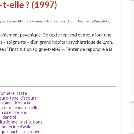
-t-elle ? (1997)
lyse
,
Les institutions vouées à la mésinscription
,
Théorie de l'institution
emaniement psychique Ce texte reprend et met à jour une
 « soignants » d’un grand hôpital psychiatrique de Lyon.
 : “l’institution soigne-t-elle? ». Tenter de répondre à la
ionnelle
,
caste
cure-type
,
discours
mptôme
,
droit à la
,
emprise maternelle
,
n directoriale
,
,
identité
titutionnel
,
institutions
,
,
médecine d’asile
,
tique
,
partialité
,
pouvoir