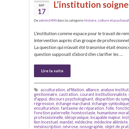
L’institution soigne
SEP
17
De
admin3490
dans la catégorie
Histoire, culture et psychana
L’institution comme espace pour le travail de r
intervention auprès d’un groupe de professionnels
La question qui m’avait été transmise était énoncée
question supposait d’abord d’en clarifier les …
Lire la suite
acculturation
,
affiliation
,
alliance
,
analyse institut
gestionnaire
,
castration
,
courant institutionnaliste
,
d'appui
,
discours psychologisant
,
disparition du sy
régression
,
échange marchand
,
échange symbolique
enculturation
,
fantasme de réparation
,
folie
,
fonctio
fonction paternelle
,
homéostasie
,
humanisme moral
professionnelle
,
idéopraxique
,
incapable majeur
,
ins
lien incestuel
,
mandat
,
médecine
,
médecine aliéniste
mésinscription
,
névrose
,
nosographie
,
objet de pra