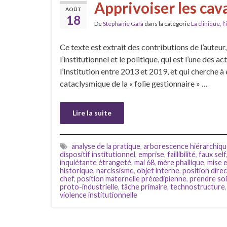
Apprivoiser les cav
AOÛT
18
De
Stephanie Gafa
dans la catégorie
La clinique, l
Ce texte est extrait des contributions de l’auteur
l’institutionnel et le politique, qui est l’une des a
l’Institution entre 2013 et 2019, et qui cherche à 
cataclysmique de la « folie gestionnaire » …
Lire la suite
analyse de la pratique
,
arborescence hiérarchiq
dispositif institutionnel
,
emprise
,
faillibilité
,
faux self
inquiétante étrangeté
,
mai 68
,
mère phallique
,
mise 
historique
,
narcissisme
,
objet interne
,
position direc
chef
,
position maternelle préœdipienne
,
prendre so
proto-industrielle
,
tâche primaire
,
technostructure
violence institutionnelle