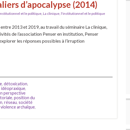
aliers d’apocalypse (2014)
'institutionnel et le politique
,
La clinique, l'institutionnel et le politique
, entre 2013 et 2019, au travail du séminaire La clinique,
ctivités de l’association Penser en institution, Penser
explorer les réponses possibles à l’irruption
ue
,
détoxication
,
,
idéopraxique
,
en perspective
toriale
,
position du
in
,
réseau
,
société
,
violence archaïque
,