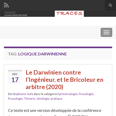
Tog
sear
Search for:
for
Togg
navig
TAG:
LOGIQUE DARWINIENNE
Le Darwinien contre
DÉC
17
l’Ingénieur, et le Bricoleur en
arbitre (2020)
De
Stephanie Gafa
dans la catégorie
Epistémologie
,
Praxologie
,
Praxologie
,
Théorie, idéologie, pratique
Ce texte est une version développée de la conférence