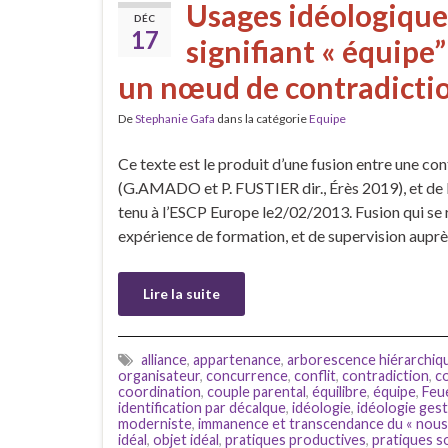
Usages idéologique
DÉC
17
signifiant « équipe”
un nœud de contradictio
De
Stephanie Gafa
dans la catégorie
Equipe
Ce texte est le produit d’une fusion entre une cont
(G.AMADO et P. FUSTIER dir., Érès 2019), et de l
tenu à l’ESCP Europe le2/02/2013. Fusion qui se 
expérience de formation, et de supervision aupr
Lire la suite
alliance
,
appartenance
,
arborescence hiérarchiq
organisateur
,
concurrence
,
conflit
,
contradiction
,
c
coordination
,
couple parental
,
équilibre
,
équipe
,
Feu
identification par décalque
,
idéologie
,
idéologie gest
moderniste
,
immanence et transcendance du « nous
idéal
,
objet idéal
,
pratiques productives
,
pratiques s