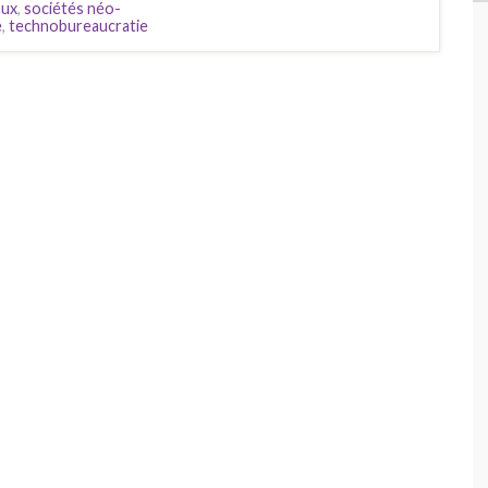
aux
,
sociétés néo-
e
,
technobureaucratie