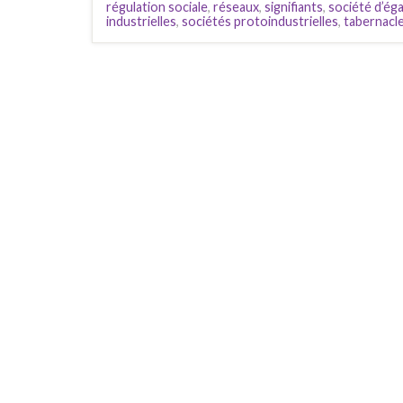
régulation sociale
,
réseaux
,
signifiants
,
société d’ég
industrielles
,
sociétés protoindustrielles
,
tabernacl