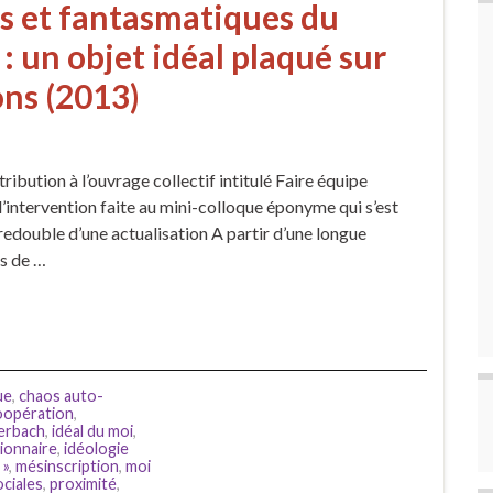
s et fantasmatiques du
 : un objet idéal plaqué sur
ns (2013)
ribution à l’ouvrage collectif intitulé Faire équipe
’intervention faite au mini-colloque éponyme qui s’est
redouble d’une actualisation A partir d’une longue
ès de …
ue
,
chaos auto-
oopération
,
erbach
,
idéal du moi
,
ionnaire
,
idéologie
 »
,
mésinscription
,
moi
ociales
,
proximité
,