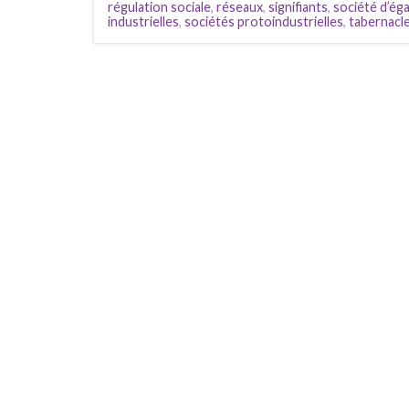
régulation sociale
,
réseaux
,
signifiants
,
société d’ég
industrielles
,
sociétés protoindustrielles
,
tabernacl