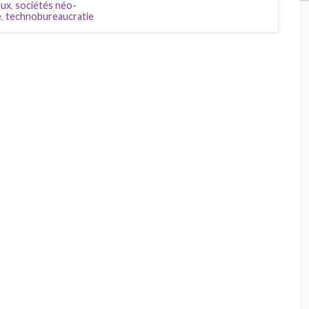
aux
,
sociétés néo-
e
,
technobureaucratie