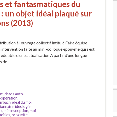
s et fantasmatiques du
 : un objet idéal plaqué sur
ns (2013)
ribution à l’ouvrage collectif intitulé Faire équipe
’intervention faite au mini-colloque éponyme qui s’est
redouble d’une actualisation A partir d’une longue
ès de …
ue
,
chaos auto-
oopération
,
erbach
,
idéal du moi
,
ionnaire
,
idéologie
 »
,
mésinscription
,
moi
ociales
,
proximité
,