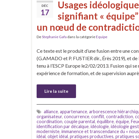
Usages idéologique
DÉC
17
signifiant « équipe”
un nœud de contradictio
De
Stephanie Gafa
dans la catégorie
Equipe
Ce texte est le produit d’une fusion entre une cont
(G.AMADO et P. FUSTIER dir., Érès 2019), et de l
tenu à l’ESCP Europe le2/02/2013. Fusion qui se 
expérience de formation, et de supervision aupr
Lire la suite
alliance
,
appartenance
,
arborescence hiérarchiq
organisateur
,
concurrence
,
conflit
,
contradiction
,
c
coordination
,
couple parental
,
équilibre
,
équipe
,
Feu
identification par décalque
,
idéologie
,
idéologie gest
moderniste
,
immanence et transcendance du « nous
idéal
,
objet idéal
,
pratiques productives
,
pratiques s