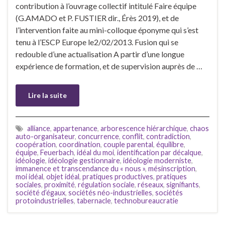
contribution à l’ouvrage collectif intitulé Faire équipe
(G.AMADO et P. FUSTIER dir., Érès 2019), et de
l’intervention faite au mini-colloque éponyme qui s’est
tenu à l’ESCP Europe le2/02/2013. Fusion qui se
redouble d’une actualisation A partir d’une longue
expérience de formation, et de supervision auprès de …
Lire la suite
alliance
,
appartenance
,
arborescence hiérarchique
,
chaos
auto-organisateur
,
concurrence
,
conflit
,
contradiction
,
coopération
,
coordination
,
couple parental
,
équilibre
,
équipe
,
Feuerbach
,
idéal du moi
,
identification par décalque
,
idéologie
,
idéologie gestionnaire
,
idéologie moderniste
,
immanence et transcendance du « nous »
,
mésinscription
,
moi idéal
,
objet idéal
,
pratiques productives
,
pratiques
sociales
,
proximité
,
régulation sociale
,
réseaux
,
signifiants
,
société d’égaux
,
sociétés néo-industrielles
,
sociétés
protoindustrielles
,
tabernacle
,
technobureaucratie