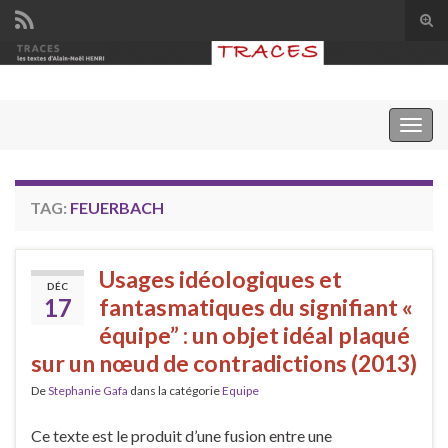
Tog
sear
Search for:
for
Togg
navig
TAG:
FEUERBACH
Usages idéologiques et
DÉC
17
fantasmatiques du signifiant «
équipe” : un objet idéal plaqué
sur un nœud de contradictions (2013)
De
Stephanie Gafa
dans la catégorie
Equipe
Ce texte est le produit d’une fusion entre une