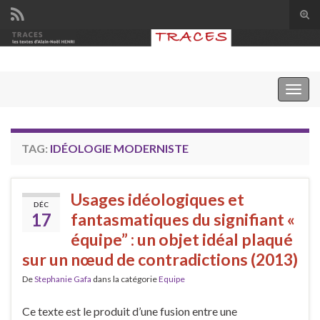
Tog
sear
Search for:
for
Togg
navig
TAG:
IDÉOLOGIE MODERNISTE
Usages idéologiques et
DÉC
17
fantasmatiques du signifiant «
équipe” : un objet idéal plaqué
sur un nœud de contradictions (2013)
De
Stephanie Gafa
dans la catégorie
Equipe
Ce texte est le produit d’une fusion entre une