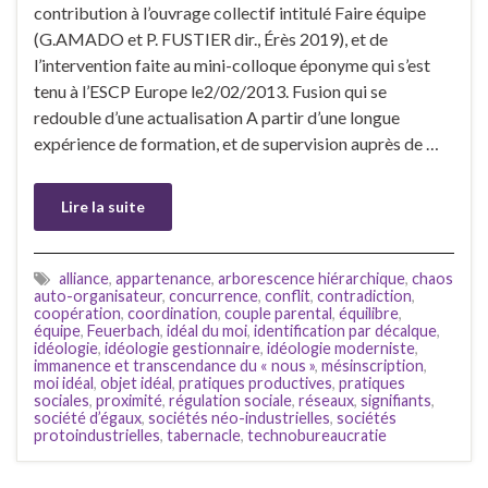
contribution à l’ouvrage collectif intitulé Faire équipe
(G.AMADO et P. FUSTIER dir., Érès 2019), et de
l’intervention faite au mini-colloque éponyme qui s’est
tenu à l’ESCP Europe le2/02/2013. Fusion qui se
redouble d’une actualisation A partir d’une longue
expérience de formation, et de supervision auprès de …
Lire la suite
alliance
,
appartenance
,
arborescence hiérarchique
,
chaos
auto-organisateur
,
concurrence
,
conflit
,
contradiction
,
coopération
,
coordination
,
couple parental
,
équilibre
,
équipe
,
Feuerbach
,
idéal du moi
,
identification par décalque
,
idéologie
,
idéologie gestionnaire
,
idéologie moderniste
,
immanence et transcendance du « nous »
,
mésinscription
,
moi idéal
,
objet idéal
,
pratiques productives
,
pratiques
sociales
,
proximité
,
régulation sociale
,
réseaux
,
signifiants
,
société d’égaux
,
sociétés néo-industrielles
,
sociétés
protoindustrielles
,
tabernacle
,
technobureaucratie