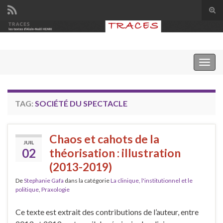
Tog
sear
Search for:
for
Togg
navig
TAG:
SOCIÉTÉ DU SPECTACLE
Chaos et cahots de la
JUIL
02
théorisation : illustration
(2013-2019)
De
Stephanie Gafa
dans la catégorie
La clinique, l'institutionnel et le
politique
,
Praxologie
Ce texte est extrait des contributions de l’auteur, entre