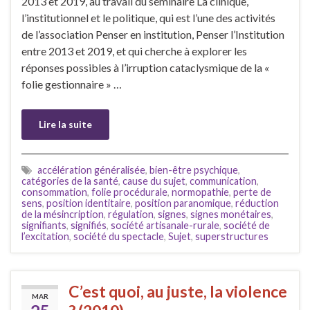
2013 et 2019, au travail du séminaire La clinique,
l’institutionnel et le politique, qui est l’une des activités
de l’association Penser en institution, Penser l’Institution
entre 2013 et 2019, et qui cherche à explorer les
réponses possibles à l’irruption cataclysmique de la «
folie gestionnaire » …
Lire la suite
accélération généralisée
,
bien-être psychique
,
catégories de la santé
,
cause du sujet
,
communication
,
consommation
,
folie procédurale
,
normopathie
,
perte de
sens
,
position identitaire
,
position paranomique
,
réduction
de la mésincription
,
régulation
,
signes
,
signes monétaires
,
signifiants
,
signifiés
,
société artisanale-rurale
,
société de
l’excitation
,
société du spectacle
,
Sujet
,
superstructures
C’est quoi, au juste, la violence
MAR