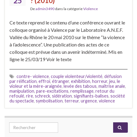
25
? (2010)
De
admin3490
dans la catégorie
Violence
Ce texte reprend le contenu d’une conférence ouvrant le
colloque organisé à Valence par le Laboratoire A.N.E.F.
Vallée du Rhône le 20 mai 2010 sur le thème “la violence
à l’adolescence”. Une publication des actes de ce
colloque est prévue dans un avenir indéterminé. Mis en
ligne le 25/03/19 Voir le texte
contre- violence
,
couple violenteur/violenté
,
défusion
par réification
,
effroi
,
étranger
,
exhibition
,
horreur
,
jeu
,
le
violeur et la mère-araignée
,
levée des tabous
,
maîtrise anale
,
manipulation
,
pare-excitations
,
remplissage
,
retour du
refoulé
,
rire
,
schreck
,
sidération
,
signifiants-balises
,
société
du spectacle
,
symbolisation
,
terreur
,
urgence
,
violence
Search for: