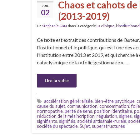
Chaos et cahots de l
JUIL
02
(2013-2019)
De
Stephanie Gafa
dans la catégorie
La clinique, l'institutionnel
Ce texte est extrait des contributions de l’auteur
l’institutionnel et le politique, qui est l’une des a
l’Institution entre 2013 et 2019, et qui cherche à 
cataclysmique de la « folie gestionnaire » …
Lire la suite
accélération généralisée
,
bien-être psychique
,
c
cause du sujet
,
communication
,
consommation
,
foli
normopathie
,
perte de sens
,
position identitaire
,
po
réduction de la mésincription
,
régulation
,
signes
,
si
signifiants
,
signifiés
,
société artisanale-rurale
,
sociét
société du spectacle
,
Sujet
,
superstructures