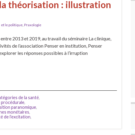
a théorisation : illustration
 et le politique
,
Praxologie
, entre 2013 et 2019, au travail du séminaire La clinique,
ctivités de l’association Penser en institution, Penser
explorer les réponses possibles à l’irruption
atégories de la santé
,
e procédurale
,
sition paranomique
,
gnes monétaires
,
é de l’excitation
,