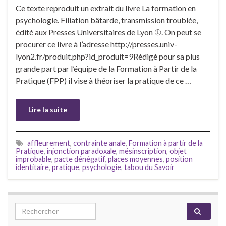
Ce texte reproduit un extrait du livre La formation en
psychologie. Filiation bâtarde, transmission troublée,
édité aux Presses Universitaires de Lyon ①. On peut se
procurer ce livre à l’adresse http://presses.univ-
lyon2.fr/produit.php?id_produit=9Rédigé pour sa plus
grande part par l’équipe de la Formation à Partir de la
Pratique (FPP) il vise à théoriser la pratique de ce …
Lire la suite
affleurement
,
contrainte anale
,
Formation à partir de la
Pratique
,
injonction paradoxale
,
mésinscription
,
objet
improbable
,
pacte dénégatif
,
places moyennes
,
position
identitaire
,
pratique
,
psychologie
,
tabou du Savoir
Search for: