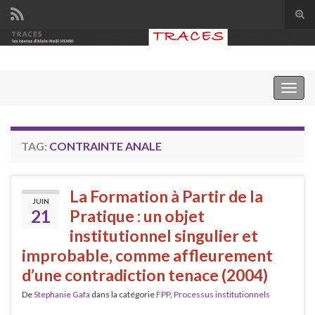
Tog
sear
Search for:
for
Togg
navig
TAG:
CONTRAINTE ANALE
La Formation à Partir de la
JUIN
21
Pratique : un objet
institutionnel singulier et
improbable, comme affleurement
d’une contradiction tenace (2004)
De
Stephanie Gafa
dans la catégorie
FPP
,
Processus institutionnels