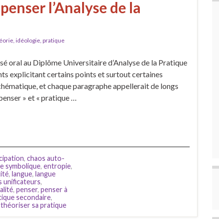
penser l’Analyse de la
orie, idéologie, pratique
osé oral au Diplôme Universitaire d’Analyse de la Pratique
 explicitant certains points et surtout certaines
schématique, et chaque paragraphe appellerait de longs
enser » et « pratique …
cipation
,
chaos auto-
e symbolique
,
entropie
,
ité
,
langue
,
langue
 unificateurs
,
alité
,
penser
,
penser à
tique secondaire
,
,
théoriser sa pratique