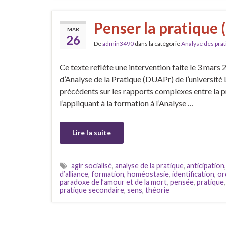
Penser la pratique 
MAR
26
De
admin3490
dans la catégorie
Analyse des pra
Ce texte reflète une intervention faite le 3 mar
d’Analyse de la Pratique (DUAPr) de l’université L
précédents sur les rapports complexes entre la pra
l’appliquant à la formation à l’Analyse …
Lire la suite
agir socialisé
,
analyse de la pratique
,
anticipation
d’alliance
,
formation
,
homéostasie
,
identification
,
or
paradoxe de l’amour et de la mort
,
pensée
,
pratique
pratique secondaire
,
sens
,
théorie