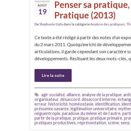
Penser sa pratique, 
AOÛT
19
Pratique (2013)
De
Stephanie Gafa
dans la catégorie
Analyse des pratiques
,
Thé
Ce texte a été rédigé à partir des notes d’un exp
du 2 mars 2011. Quoiqu’enrichi de développements
articulations, il garde cependant son caractère 
développements. Resituant les deux mots-clés, «p
Lire la suite
agir socialisé
,
alliance
,
analyse de la pratique
,
anti
organisateur
,
désaccord
,
désaccord interne
,
échang
erreur
,
historicité
,
homéostasie
,
identification
,
ident
présumée savante
,
légitimation universitaire
,
mythes
néguentropie
,
paradoxe du même et de l’autre
,
parti
partir de la pratique
,
pratique
,
pratique primaire
,
pra
pratiques productives
,
représentation
,
scène
,
sens