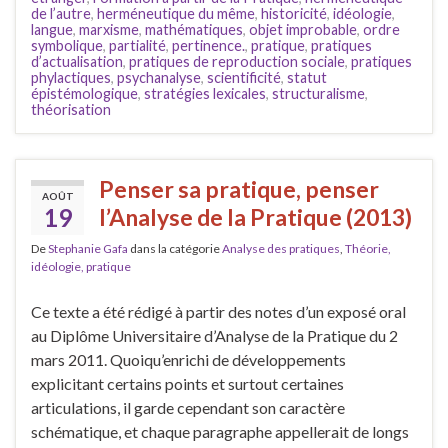
de l’autre
,
herméneutique du même
,
historicité
,
idéologie
,
langue
,
marxisme
,
mathématiques
,
objet improbable
,
ordre
symbolique
,
partialité
,
pertinence.
,
pratique
,
pratiques
d’actualisation
,
pratiques de reproduction sociale
,
pratiques
phylactiques
,
psychanalyse
,
scientificité
,
statut
épistémologique
,
stratégies lexicales
,
structuralisme
,
théorisation
Penser sa pratique, penser
AOÛT
19
l’Analyse de la Pratique (2013)
De
Stephanie Gafa
dans la catégorie
Analyse des pratiques
,
Théorie,
idéologie, pratique
Ce texte a été rédigé à partir des notes d’un exposé oral
au Diplôme Universitaire d’Analyse de la Pratique du 2
mars 2011. Quoiqu’enrichi de développements
explicitant certains points et surtout certaines
articulations, il garde cependant son caractère
schématique, et chaque paragraphe appellerait de longs