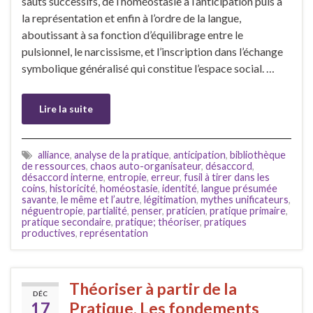
sauts successifs, de l’homéostasie à l’anticipation puis à
la représentation et enfin à l’ordre de la langue,
aboutissant à sa fonction d’équilibrage entre le
pulsionnel, le narcissisme, et l’inscription dans l’échange
symbolique généralisé qui constitue l’espace social. …
Lire la suite
alliance
,
analyse de la pratique
,
anticipation
,
bibliothèque
de ressources
,
chaos auto-organisateur
,
désaccord
,
désaccord interne
,
entropie
,
erreur
,
fusil à tirer dans les
coins
,
historicité
,
homéostasie
,
identité
,
langue présumée
savante
,
le même et l’autre
,
légitimation
,
mythes unificateurs
,
néguentropie
,
partialité
,
penser
,
praticien
,
pratique primaire
,
pratique secondaire
,
pratique; théoriser
,
pratiques
productives
,
représentation
Théoriser à partir de la
DÉC
17
Pratique, Les fondements