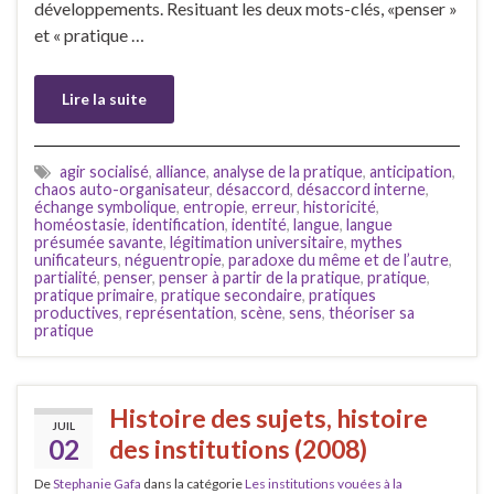
développements. Resituant les deux mots-clés, «penser »
et « pratique …
Lire la suite
agir socialisé
,
alliance
,
analyse de la pratique
,
anticipation
,
chaos auto-organisateur
,
désaccord
,
désaccord interne
,
échange symbolique
,
entropie
,
erreur
,
historicité
,
homéostasie
,
identification
,
identité
,
langue
,
langue
présumée savante
,
légitimation universitaire
,
mythes
unificateurs
,
néguentropie
,
paradoxe du même et de l’autre
,
partialité
,
penser
,
penser à partir de la pratique
,
pratique
,
pratique primaire
,
pratique secondaire
,
pratiques
productives
,
représentation
,
scène
,
sens
,
théoriser sa
pratique
Histoire des sujets, histoire
JUIL
02
des institutions (2008)
De
Stephanie Gafa
dans la catégorie
Les institutions vouées à la