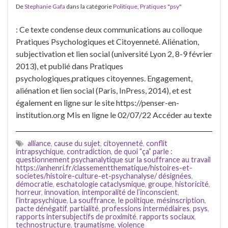
De
Stephanie Gafa
dans la catégorie
Politique
,
Pratiques "psy"
: Ce texte condense deux communications au colloque
Pratiques Psychologiques et Citoyenneté. Aliénation,
subjectivation et lien social (université Lyon 2, 8-9 février
2013), et publié dans Pratiques
psychologiques,pratiques citoyennes. Engagement,
aliénation et lien social (Paris, InPress, 2014), et est
également en ligne sur le site https://penser-en-
institution.org Mis en ligne le 02/07/22 Accéder au texte
alliance
,
cause du sujet
,
citoyenneté
,
conflit
intrapsychique
,
contradiction
,
de quoi “ça” parle :
questionnement psychanalytique sur la souffrance au travail
https://anhenri.fr/classementthematique/histoires-et-
societes/histoire-culture-et-psychanalyse/ désignées
,
démocratie
,
eschatologie cataclysmique
,
groupe
,
historicité
,
horreur
,
innovation
,
intemporalité de l’inconscient
,
l’intrapsychique
,
La souffrance
,
le politique
,
mésinscription
,
pacte dénégatif
,
partialité
,
professions intermédiaires
,
psys
,
rapports intersubjectifs de proximité
,
rapports sociaux
,
technostructure
,
traumatisme
,
violence