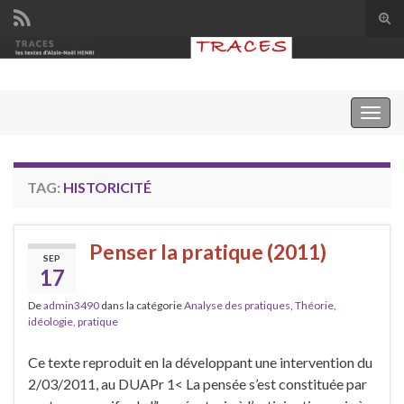
Tog
sear
Search for:
for
Togg
navig
TAG:
HISTORICITÉ
Penser la pratique (2011)
SEP
17
De
admin3490
dans la catégorie
Analyse des pratiques
,
Théorie,
idéologie, pratique
Ce texte reproduit en la développant une intervention du
2/03/2011, au DUAPr 1< La pensée s’est constituée par