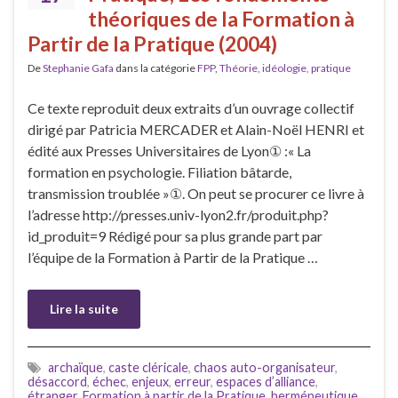
théoriques de la Formation à
Partir de la Pratique (2004)
De
Stephanie Gafa
dans la catégorie
FPP
,
Théorie, idéologie, pratique
Ce texte reproduit deux extraits d’un ouvrage collectif
dirigé par Patricia MERCADER et Alain-Noël HENRI et
édité aux Presses Universitaires de Lyon① :« La
formation en psychologie. Filiation bâtarde,
transmission troublée »①. On peut se procurer ce livre à
l’adresse http://presses.univ-lyon2.fr/produit.php?
id_produit=9 Rédigé pour sa plus grande part par
l’équipe de la Formation à Partir de la Pratique …
Lire la suite
archaïque
,
caste cléricale
,
chaos auto-organisateur
,
désaccord
,
échec
,
enjeux
,
erreur
,
espaces d’alliance
,
étranger
,
Formation à partir de la Pratique
,
herméneutique