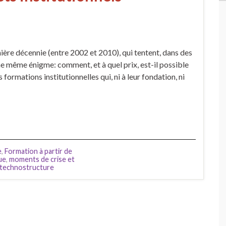
nière décennie (entre 2002 et 2010), qui tentent, dans des
une même énigme: comment, et à quel prix, est-il possible
ormations institutionnelles qui, ni à leur fondation, ni
e
,
Formation à partir de
ue
,
moments de crise et
technostructure