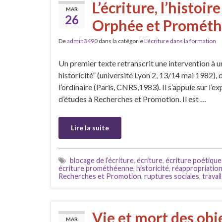
L’écriture, l’histoir
MAR
26
Orphée et Prométh
De
admin3490
dans la catégorie
L'écriture dans la formation
Un premier texte retranscrit une intervention à 
historicité” (université Lyon 2, 13/14 mai 1982), d
l’ordinaire (Paris, CNRS,1983). Il s’appuie sur l’e
d’études à Recherches et Promotion. Il est …
Lire la suite
blocage de l’écriture
,
écriture
,
écriture poétique
écriture prométhéenne
,
historicité
,
réappropriation
Recherches et Promotion
,
ruptures sociales
,
travail
Vie et mort des obj
MAR