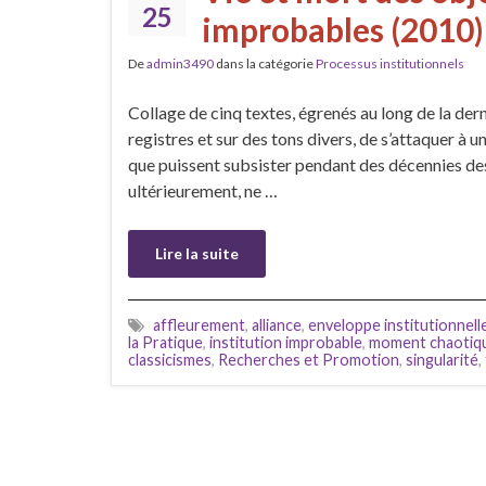
25
improbables (2010)
De
admin3490
dans la catégorie
Processus institutionnels
Collage de cinq textes, égrenés au long de la der
registres et sur des tons divers, de s’attaquer à 
que puissent subsister pendant des décennies des f
ultérieurement, ne …
Lire la suite
affleurement
,
alliance
,
enveloppe institutionnell
la Pratique
,
institution improbable
,
moment chaotiq
classicismes
,
Recherches et Promotion
,
singularité
,