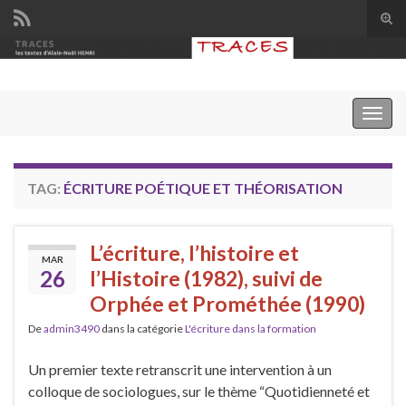
Tog
sear
Search for:
for
Togg
navig
TAG:
ÉCRITURE POÉTIQUE ET THÉORISATION
L’écriture, l’histoire et
MAR
26
l’Histoire (1982), suivi de
Orphée et Prométhée (1990)
De
admin3490
dans la catégorie
L'écriture dans la formation
Un premier texte retranscrit une intervention à un
colloque de sociologues, sur le thème “Quotidienneté et