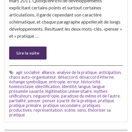
mars 2011. Quoiqu’enrichi de développements
explicitant certains points et surtout certaines
articulations, il garde cependant son caractère
schématique, et chaque paragraphe appellerait de longs
développements. Resituant les deux mots-clés, «penser »
et « pratique …
Lire la suite
agir socialisé
,
alliance
,
analyse de la pratique
,
anticipation
,
chaos auto-organisateur
,
désaccord
,
désaccord interne
,
échange symbolique
,
entropie
,
erreur
,
historicité
,
homéostasie
,
identification
,
identité
,
langue
,
langue
présumée savante
,
légitimation universitaire
,
mythes
unificateurs
,
néguentropie
,
paradoxe du même et de l’autre
,
partialité
,
penser
,
penser à partir de la pratique
,
pratique
,
pratique primaire
,
pratique secondaire
,
pratiques
productives
,
représentation
,
scène
,
sens
,
théoriser sa
pratique