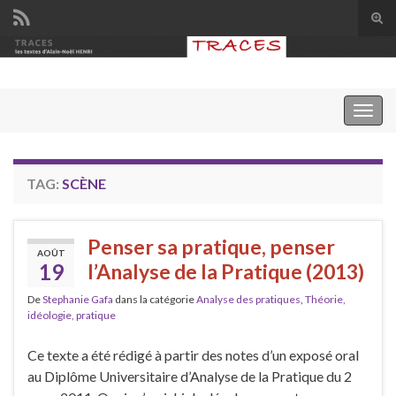
Tog
sear
Search for:
for
Togg
navig
TAG:
SCÈNE
Penser sa pratique, penser
AOÛT
19
l’Analyse de la Pratique (2013)
De
Stephanie Gafa
dans la catégorie
Analyse des pratiques
,
Théorie,
idéologie, pratique
Ce texte a été rédigé à partir des notes d’un exposé oral
au Diplôme Universitaire d’Analyse de la Pratique du 2