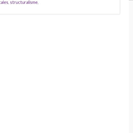
cales
,
structuralisme
,