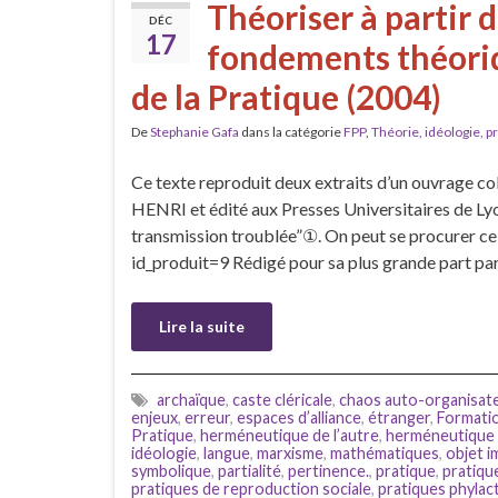
Théoriser à partir 
DÉC
17
fondements théoriq
de la Pratique (2004)
De
Stephanie Gafa
dans la catégorie
FPP
,
Théorie, idéologie, p
Ce texte reproduit deux extraits d’un ouvrage c
HENRI et édité aux Presses Universitaires de Lyo
transmission troublée”①. On peut se procurer ce l
id_produit=9 Rédigé pour sa plus grande part par 
Lire la suite
archaïque
,
caste cléricale
,
chaos auto-organisat
enjeux
,
erreur
,
espaces d’alliance
,
étranger
,
Formatio
Pratique
,
herméneutique de l’autre
,
herméneutique
idéologie
,
langue
,
marxisme
,
mathématiques
,
objet 
symbolique
,
partialité
,
pertinence.
,
pratique
,
pratique
pratiques de reproduction sociale
,
pratiques phylac