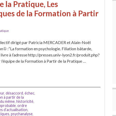
de la Pratique, Les
ues de la Formation à Partir
ratique
ollectif dirigé par Patricia MERCADER et Alain-Noël
n① :“La formation en psychologie. Filiation bâtarde,
ivre à l’adresse http://presses.univ-lyon2.fr/produit.php?
l’équipe de la Formation à Partir de la Pratique …
eur
,
désaccord
,
échec
,
n à partir de la
 du même
,
historicité
,
improbable
,
ordre
s d’actualisation
,
tiques
,
psychanalyse
,