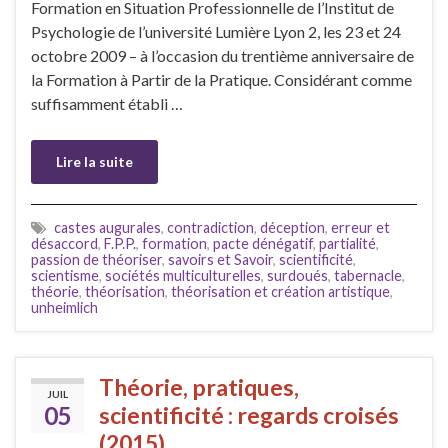
Formation en Situation Professionnelle de l’Institut de
Psychologie de l’université Lumière Lyon 2, les 23 et 24
octobre 2009 – à l’occasion du trentième anniversaire de
la Formation à Partir de la Pratique. Considérant comme
suffisamment établi …
Lire la suite
castes augurales
,
contradiction
,
déception
,
erreur et
désaccord
,
F.P.P.
,
formation
,
pacte dénégatif
,
partialité
,
passion de théoriser
,
savoirs et Savoir
,
scientificité
,
scientisme
,
sociétés multiculturelles
,
surdoués
,
tabernacle
,
théorie
,
théorisation
,
théorisation et création artistique
,
unheimlich
Théorie, pratiques,
JUIL
05
scientificité : regards croisés
(2015)