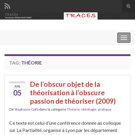
Tog
sear
Search for:
for
Togg
navig
TAG:
THÉORIE
De l’obscur objet de la
JUIL
05
théorisation à l’obscure
passion de théoriser (2009)
De
Stephanie Gafa
dans la catégorie
Théorie, idéologie, pratique
Ce texte est celui d’une conférence donnée au colloque
sur La Partialité, organisé à Lyon par les département