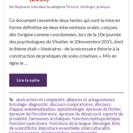
De
Stephanie Gafa
dans la catégorie
Théorie, idéologie, pratique
Ce document rassemble deux textes qui sont la mise en
forme définitive de deux interventions orales, conçues
dès l’origine comme coordonnées, lors de la 10e journée
des psychologues du Vinatier, le 20novembre 2015, dont
le thème était « Itinéraires : de la nécessaire théorie à la
construction de pratiques de soins créatives ». Mis en
ligne le …
Lire la suite
abstraction et complexité
,
alliances et antagonismes
,
bricolage
,
diagnostic
,
discours conjuratoires
,
discours
d'appui
,
emblèmatisation
,
épistémologie
,
épreuve de l'échec
,
épreuve de l'incohérence
,
épreuve du désaccord
,
experts de
proximité
,
fantasmes archaïques
,
fonction mythopoiétique
,
fonction opératoire
,
fonctions de la langue
,
idéologie
,
ilots
de scientificité
,
imposture essentielle
,
interculturalité
,
langues sacrées
,
mésinscription
,
monstruosité