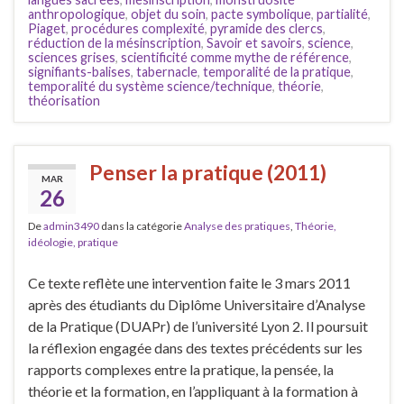
anthropologique
,
objet du soin
,
pacte symbolique
,
partialité
,
Piaget
,
procédures complexité
,
pyramide des clercs
,
réduction de la mésinscription
,
Savoir et savoirs
,
science
,
sciences grises
,
scientificité comme mythe de référence
,
signifiants-balises
,
tabernacle
,
temporalité de la pratique
,
temporalité du système science/technique
,
théorie
,
théorisation
Penser la pratique (2011)
MAR
26
De
admin3490
dans la catégorie
Analyse des pratiques
,
Théorie,
idéologie, pratique
Ce texte reflète une intervention faite le 3 mars 2011
après des étudiants du Diplôme Universitaire d’Analyse
de la Pratique (DUAPr) de l’université Lyon 2. Il poursuit
la réflexion engagée dans des textes précédents sur les
rapports complexes entre la pratique, la pensée, la
théorie et la formation, en l’appliquant à la formation à