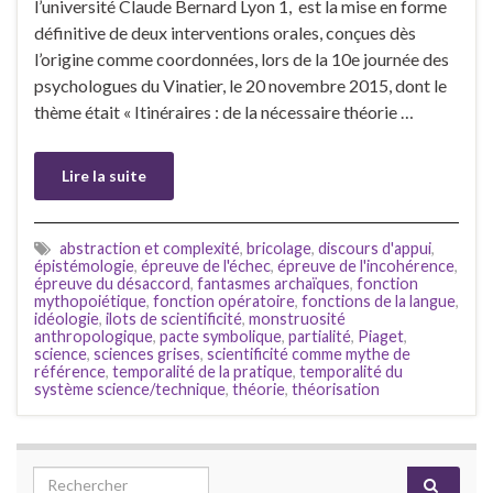
l’université Claude Bernard Lyon 1, est la mise en forme
définitive de deux interventions orales, conçues dès
l’origine comme coordonnées, lors de la 10e journée des
psychologues du Vinatier, le 20 novembre 2015, dont le
thème était « Itinéraires : de la nécessaire théorie …
Lire la suite
abstraction et complexité
,
bricolage
,
discours d'appui
,
épistémologie
,
épreuve de l'échec
,
épreuve de l'incohérence
,
épreuve du désaccord
,
fantasmes archaïques
,
fonction
mythopoiétique
,
fonction opératoire
,
fonctions de la langue
,
idéologie
,
ilots de scientificité
,
monstruosité
anthropologique
,
pacte symbolique
,
partialité
,
Piaget
,
science
,
sciences grises
,
scientificité comme mythe de
référence
,
temporalité de la pratique
,
temporalité du
système science/technique
,
théorie
,
théorisation
Search for: