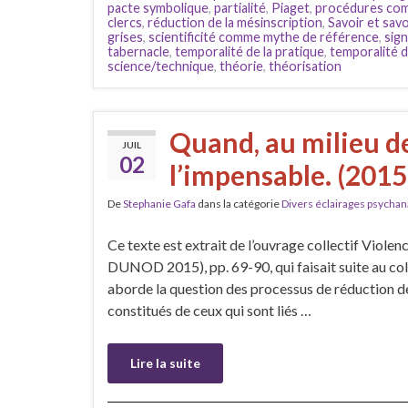
pacte symbolique
,
partialité
,
Piaget
,
procédures com
clercs
,
réduction de la mésinscription
,
Savoir et savo
grises
,
scientificité comme mythe de référence
,
sign
tabernacle
,
temporalité de la pratique
,
temporalité 
science/technique
,
théorie
,
théorisation
Quand, au milieu de
JUIL
02
l’impensable. (2015
De
Stephanie Gafa
dans la catégorie
Divers éclairages psychan
Ce texte est extrait de l’ouvrage collectif Viole
DUNOD 2015), pp. 69-90, qui faisait suite au col
aborde la question des processus de réduction de 
constitués de ceux qui sont liés …
Lire la suite