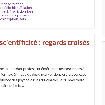
emprise
,
filiation
,
entielle
,
identification
angeté
,
inscription
,
ipse
dre symbolique
,
pacte
mésincription
,
soin
,
scientificité : regards croisés
nçois Jourdan, professeur émérite de neurosciences à
n forme définitive de deux interventions orales, conçues
 journée des psychologues du Vinatier, le 20 novembre
ssaire théorie …