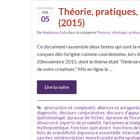
Théorie, pratiques, 
JUIL
05
(2015)
De
Stephanie Gafa
dans la catégorie
Théorie, idéologie, pratiq
Ce document rassemble deux textes qui sont la mi
conçues dès l’origine comme coordonnées, lors de
20novembre 2015, dont le thème était “Itinéraires
de soins créatives”. Mis en ligne le …
Lire la suite
abstraction et complexité
,
alliances et antagoni
diagnostic
,
discours conjuratoires
,
discours d'appui
épistémologie
,
épreuve de l'échec
,
épreuve de l'inc
désaccord
,
experts de proximité
,
fantasmes archaï
mythopoiétique
,
fonction opératoire
,
fonctions de 
ilots de scientificité
,
imposture essentielle
,
intercult
sacrées
,
mésinscription
,
monstruosité anthropolog