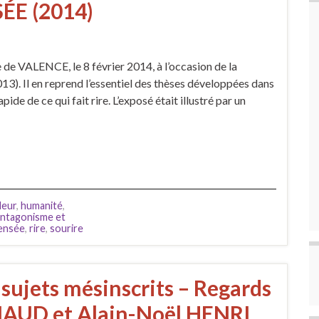
ÉE (2014)
de VALENCE, le 8 février 2014, à l’occasion de la
013). Il en reprend l’essentiel des thèses développées dans
pide de ce qui fait rire. L’exposé était illustré par un
deur
,
humanité
,
’antagonisme et
ensée
,
rire
,
sourire
 sujets mésinscrits – Regards
IMAUD et Alain-Noël HENRI