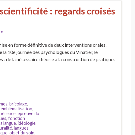
scientificité : regards croisés
ue
se en forme définitive de deux interventions orales,
 la 10e journée des psychologues du Vinatier, le
 : de la nécessaire théorie à la construction de pratiques
smes
,
bricolage
,
,
emblèmatisation
,
ohérence
,
épreuve du
ques
,
fonction
la langue
,
idéologie
,
uralité
,
langues
ique
,
objet du soin
,