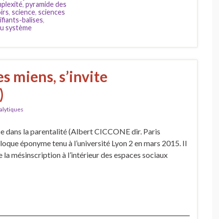
plexité
,
pyramide des
irs
,
science
,
sciences
ifiants-balises
,
du système
s miens, s’invite
)
alytiques
nce dans la parentalité (Albert CICCONE dir. Paris
loque éponyme tenu à l’université Lyon 2 en mars 2015. Il
la mésinscription à l’intérieur des espaces sociaux