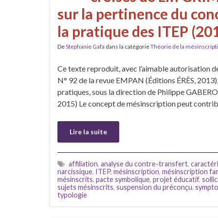
sur la pertinence du con
la pratique des ITEP (20
De
Stephanie Gafa
dans la catégorie
Théorie de la mésinscript
Ce texte reproduit, avec l’aimable autorisation 
N° 92 de la revue EMPAN (Éditions ÉRÈS, 2013), re
pratiques, sous la direction de Philippe GABER
2015) Le concept de mésinscription peut contrib
Lire la suite
affiliation
,
analyse du contre-transfert
,
caractér
narcissique
,
ITEP
,
mésinscription
,
mésinscription fam
mésinscrits
,
pacte symbolique
,
projet éducatif
,
solli
sujets mésinscrits
,
suspension du préconçu
,
sympto
typologie