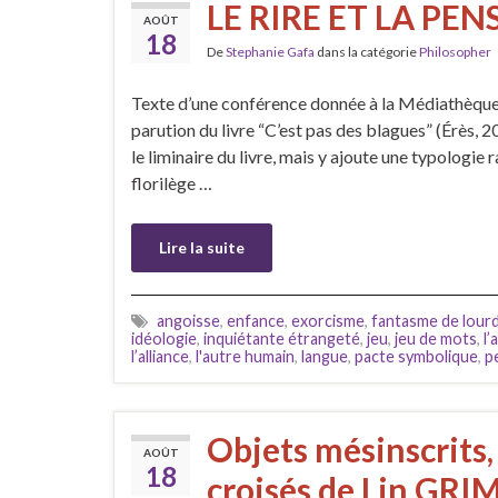
LE RIRE ET LA PENS
AOÛT
18
De
Stephanie Gafa
dans la catégorie
Philosopher
Texte d’une conférence donnée à la Médiathèque 
parution du livre “C’est pas des blagues” (Érès, 2
le liminaire du livre, mais y ajoute une typologie ra
florilège …
Lire la suite
angoisse
,
enfance
,
exorcisme
,
fantasme de lour
idéologie
,
inquiétante étrangeté
,
jeu
,
jeu de mots
,
l
l’alliance
,
l'autre humain
,
langue
,
pacte symbolique
,
p
Objets mésinscrits,
AOÛT
18
croisés de Lin GR