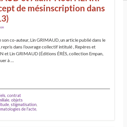
cept de mésinscription dans
13)
ion
de son co-auteur, Lin GRIMAUD, un article publié dans le
pris dans l’ouvrage collectif intitulé , Repères et
ON et Lin GRIMAUD (Éditions ÉRÈS, collection Empan,
uer à …
iels
,
contrat
iliale
,
objets
citude
,
stigmatisation
,
matologies de l'acte
,