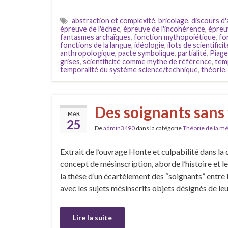
abstraction et complexité
,
bricolage
,
discours d'
épreuve de l'échec
,
épreuve de l'incohérence
,
épreu
fantasmes archaïques
,
fonction mythopoiétique
,
fo
fonctions de la langue
,
idéologie
,
ilots de scientificit
anthropologique
,
pacte symbolique
,
partialité
,
Piage
grises
,
scientificité comme mythe de référence
,
temp
temporalité du système science/technique
,
théorie
Des soignants sans
MAR
25
De
admin3490
dans la catégorie
Théorie de la mé
Extrait de l’ouvrage Honte et culpabilité dans la 
concept de mésinscription, aborde l’histoire et le
la thèse d’un écartèlement des “soignants” entre l
avec les sujets mésinscrits objets désignés de le
Lire la suite