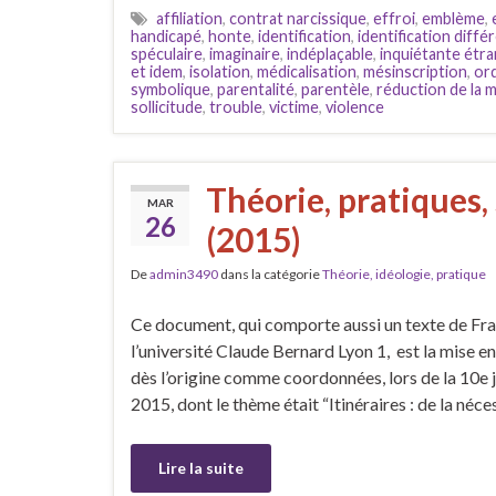
affiliation
,
contrat narcissique
,
effroi
,
emblème
,
handicapé
,
honte
,
identification
,
identification différ
spéculaire
,
imaginaire
,
indéplaçable
,
inquiétante étr
et idem
,
isolation
,
médicalisation
,
mésinscription
,
or
symbolique
,
parentalité
,
parentèle
,
réduction de la 
sollicitude
,
trouble
,
victime
,
violence
Théorie, pratiques, 
MAR
26
(2015)
De
admin3490
dans la catégorie
Théorie, idéologie, pratique
Ce document, qui comporte aussi un texte de Fra
l’université Claude Bernard Lyon 1, est la mise e
dès l’origine comme coordonnées, lors de la 10e
2015, dont le thème était “Itinéraires : de la néce
Lire la suite