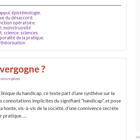
appui
,
épistémologie
,
ve du désaccord
,
nction opératoire
,
é
,
monstruosité
t
,
science
,
sciences
oralité de la pratique
,
,
théorisation
 vergogne ?
sinscription
clinique du handicap, ce texte part d’une synthèse sur la
s connotations implicites du signifiant “handicap”, et pose
a honte, vis-à-vis de la société, d’une connivence secrète
ur pratique, …