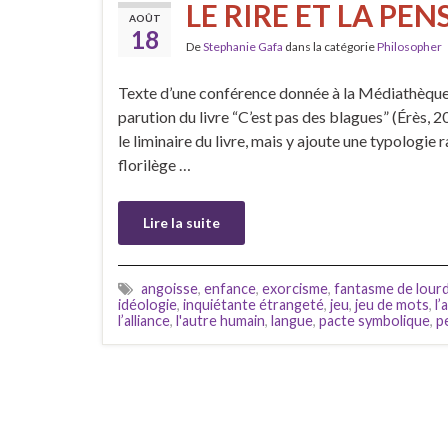
LE RIRE ET LA PENS
AOÛT
18
De
Stephanie Gafa
dans la catégorie
Philosopher
Texte d’une conférence donnée à la Médiathèque 
parution du livre “C’est pas des blagues” (Érès, 2
le liminaire du livre, mais y ajoute une typologie ra
florilège …
Lire la suite
angoisse
,
enfance
,
exorcisme
,
fantasme de lour
idéologie
,
inquiétante étrangeté
,
jeu
,
jeu de mots
,
l
l’alliance
,
l'autre humain
,
langue
,
pacte symbolique
,
p