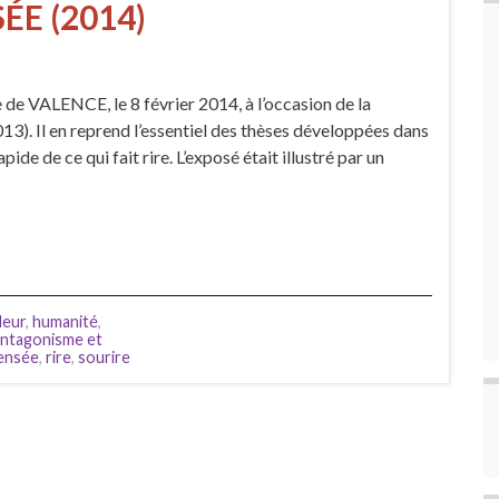
ÉE (2014)
de VALENCE, le 8 février 2014, à l’occasion de la
013). Il en reprend l’essentiel des thèses développées dans
pide de ce qui fait rire. L’exposé était illustré par un
deur
,
humanité
,
’antagonisme et
ensée
,
rire
,
sourire