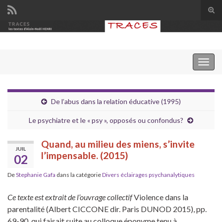
Tog
sear
Search for:
for
Togg
navig
De l’abus dans la relation éducative (1995)
Le psychiatre et le « psy », opposés ou confondus?
Quand, au milieu des miens, s’invite
JUIL
l’impensable. (2015)
02
De
Stephanie Gafa
dans la catégorie
Divers éclairages psychanalytiques
Ce texte est extrait de l’ouvrage collectif
Violence dans la
parentalité (Albert CICCONE dir. Paris DUNOD 2015), pp.
69-90, qui faisait suite au colloque éponyme tenu à