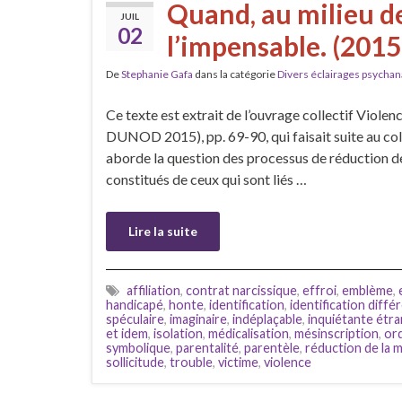
Quand, au milieu de
JUIL
02
l’impensable. (2015
De
Stephanie Gafa
dans la catégorie
Divers éclairages psychan
Ce texte est extrait de l’ouvrage collectif Viole
DUNOD 2015), pp. 69-90, qui faisait suite au col
aborde la question des processus de réduction de 
constitués de ceux qui sont liés …
Lire la suite
affiliation
,
contrat narcissique
,
effroi
,
emblème
,
handicapé
,
honte
,
identification
,
identification différ
spéculaire
,
imaginaire
,
indéplaçable
,
inquiétante étr
et idem
,
isolation
,
médicalisation
,
mésinscription
,
or
symbolique
,
parentalité
,
parentèle
,
réduction de la 
sollicitude
,
trouble
,
victime
,
violence