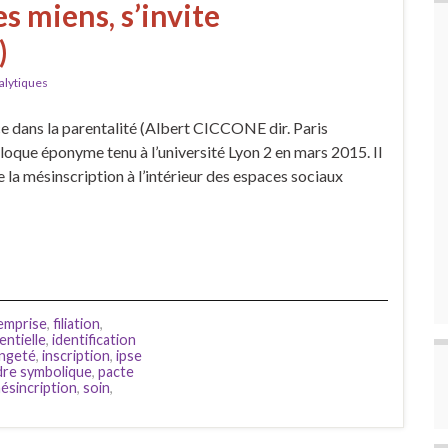
s miens, s’invite
)
alytiques
nce dans la parentalité (Albert CICCONE dir. Paris
loque éponyme tenu à l’université Lyon 2 en mars 2015. Il
la mésinscription à l’intérieur des espaces sociaux
emprise
,
filiation
,
entielle
,
identification
angeté
,
inscription
,
ipse
dre symbolique
,
pacte
mésincription
,
soin
,