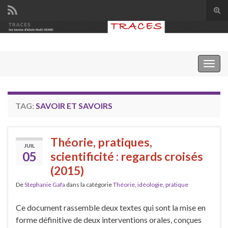
Tog
sear
Search for:
for
Togg
navig
TAG:
SAVOIR ET SAVOIRS
Théorie, pratiques,
JUIL
05
scientificité : regards croisés
(2015)
De
Stephanie Gafa
dans la catégorie
Théorie, idéologie, pratique
Ce document rassemble deux textes qui sont la mise en
forme définitive de deux interventions orales, conçues