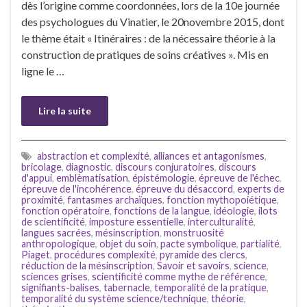
dès l’origine comme coordonnées, lors de la 10e journée
des psychologues du Vinatier, le 20novembre 2015, dont
le thème était « Itinéraires : de la nécessaire théorie à la
construction de pratiques de soins créatives ». Mis en
ligne le …
Lire la suite
abstraction et complexité
,
alliances et antagonismes
,
bricolage
,
diagnostic
,
discours conjuratoires
,
discours
d'appui
,
emblèmatisation
,
épistémologie
,
épreuve de l'échec
,
épreuve de l'incohérence
,
épreuve du désaccord
,
experts de
proximité
,
fantasmes archaïques
,
fonction mythopoiétique
,
fonction opératoire
,
fonctions de la langue
,
idéologie
,
ilots
de scientificité
,
imposture essentielle
,
interculturalité
,
langues sacrées
,
mésinscription
,
monstruosité
anthropologique
,
objet du soin
,
pacte symbolique
,
partialité
,
Piaget
,
procédures complexité
,
pyramide des clercs
,
réduction de la mésinscription
,
Savoir et savoirs
,
science
,
sciences grises
,
scientificité comme mythe de référence
,
signifiants-balises
,
tabernacle
,
temporalité de la pratique
,
temporalité du système science/technique
,
théorie
,