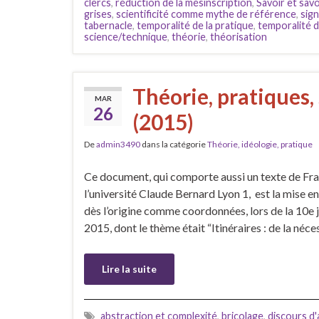
clercs
,
réduction de la mésinscription
,
Savoir et savo
grises
,
scientificité comme mythe de référence
,
sign
tabernacle
,
temporalité de la pratique
,
temporalité 
science/technique
,
théorie
,
théorisation
Théorie, pratiques, 
MAR
26
(2015)
De
admin3490
dans la catégorie
Théorie, idéologie, pratique
Ce document, qui comporte aussi un texte de Fra
l’université Claude Bernard Lyon 1, est la mise e
dès l’origine comme coordonnées, lors de la 10e
2015, dont le thème était “Itinéraires : de la néce
Lire la suite
abstraction et complexité
,
bricolage
,
discours d'