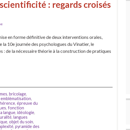
scientificité : regards croisés
ue
se en forme définitive de deux interventions orales,
 la 10e journée des psychologues du Vinatier, le
 : de la nécessaire théorie à la construction de pratiques
smes
,
bricolage
,
,
emblèmatisation
,
ohérence
,
épreuve du
ques
,
fonction
la langue
,
idéologie
,
uralité
,
langues
ique
,
objet du soin
,
plexité
,
pyramide des