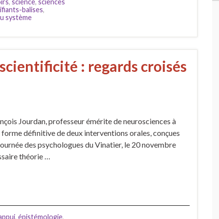
irs
,
science
,
sciences
ifiants-balises
,
du système
scientificité : regards croisés
nçois Jourdan, professeur émérite de neurosciences à
n forme définitive de deux interventions orales, conçues
 journée des psychologues du Vinatier, le 20 novembre
ssaire théorie …
appui
,
épistémologie
,