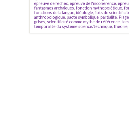
épreuve de l'échec
,
épreuve de l'incohérence
,
épreu
fantasmes archaïques
,
fonction mythopoiétique
,
fo
fonctions de la langue
,
idéologie
,
ilots de scientificit
anthropologique
,
pacte symbolique
,
partialité
,
Piage
grises
,
scientificité comme mythe de référence
,
temp
temporalité du système science/technique
,
théorie