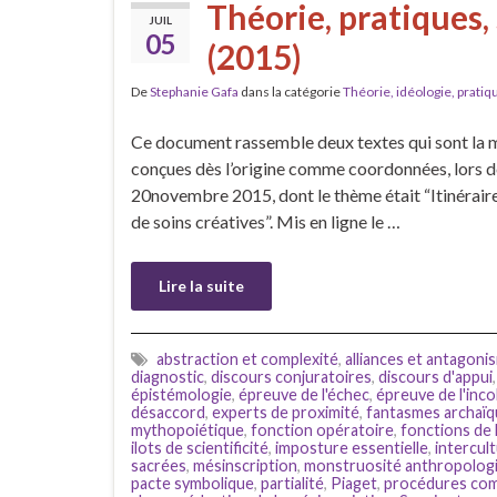
Théorie, pratiques, 
JUIL
05
(2015)
De
Stephanie Gafa
dans la catégorie
Théorie, idéologie, pratiq
Ce document rassemble deux textes qui sont la mi
conçues dès l’origine comme coordonnées, lors de
20novembre 2015, dont le thème était “Itinéraires
de soins créatives”. Mis en ligne le …
Lire la suite
abstraction et complexité
,
alliances et antagoni
diagnostic
,
discours conjuratoires
,
discours d'appui
épistémologie
,
épreuve de l'échec
,
épreuve de l'inc
désaccord
,
experts de proximité
,
fantasmes archaï
mythopoiétique
,
fonction opératoire
,
fonctions de 
ilots de scientificité
,
imposture essentielle
,
intercult
sacrées
,
mésinscription
,
monstruosité anthropolog
pacte symbolique
,
partialité
,
Piaget
,
procédures com