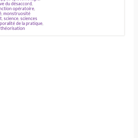
ve du désaccord
,
nction opératoire
,
é
,
monstruosité
t
,
science
,
sciences
oralité de la pratique
,
,
théorisation