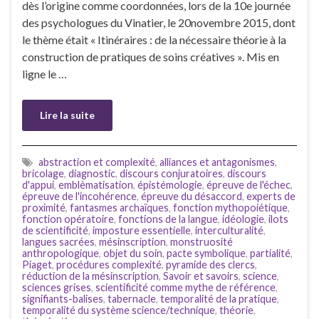
dès l’origine comme coordonnées, lors de la 10e journée
des psychologues du Vinatier, le 20novembre 2015, dont
le thème était « Itinéraires : de la nécessaire théorie à la
construction de pratiques de soins créatives ». Mis en
ligne le …
Lire la suite
abstraction et complexité
,
alliances et antagonismes
,
bricolage
,
diagnostic
,
discours conjuratoires
,
discours
d'appui
,
emblèmatisation
,
épistémologie
,
épreuve de l'échec
,
épreuve de l'incohérence
,
épreuve du désaccord
,
experts de
proximité
,
fantasmes archaïques
,
fonction mythopoiétique
,
fonction opératoire
,
fonctions de la langue
,
idéologie
,
ilots
de scientificité
,
imposture essentielle
,
interculturalité
,
langues sacrées
,
mésinscription
,
monstruosité
anthropologique
,
objet du soin
,
pacte symbolique
,
partialité
,
Piaget
,
procédures complexité
,
pyramide des clercs
,
réduction de la mésinscription
,
Savoir et savoirs
,
science
,
sciences grises
,
scientificité comme mythe de référence
,
signifiants-balises
,
tabernacle
,
temporalité de la pratique
,
temporalité du système science/technique
,
théorie
,