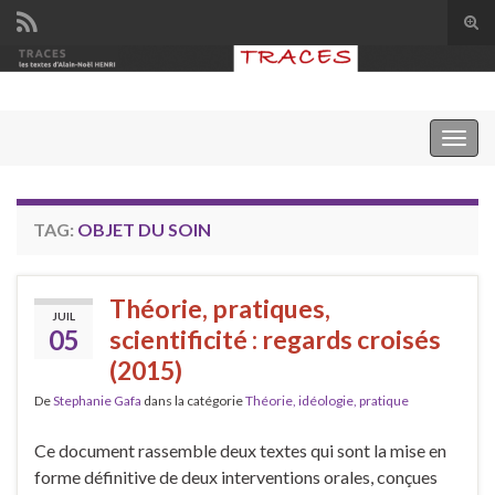
Tog
sear
Search for:
for
Togg
navig
TAG:
OBJET DU SOIN
Théorie, pratiques,
JUIL
05
scientificité : regards croisés
(2015)
De
Stephanie Gafa
dans la catégorie
Théorie, idéologie, pratique
Ce document rassemble deux textes qui sont la mise en
forme définitive de deux interventions orales, conçues