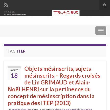
Tog
sear
Search for:
for
Togg
navig
TAG:
ITEP
Objets mésinscrits, sujets
AOÛT
18
mésinscrits – Regards croisés
de Lin GRIMAUD et Alain-
Noël HENRI sur la pertinence du
concept de mésinscription dans la
pratique des ITEP (2013)
De
Stephanie Gafa
dans la catégorie
Théorie de la mésinscription