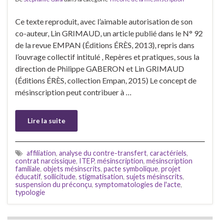
Ce texte reproduit, avec l’aimable autorisation de son
co-auteur, Lin GRIMAUD, un article publié dans le N° 92
de la revue EMPAN (Éditions ÉRÈS, 2013), repris dans
l’ouvrage collectif intitulé , Repères et pratiques, sous la
direction de Philippe GABERON et Lin GRIMAUD
(Éditions ÉRÈS, collection Empan, 2015) Le concept de
mésinscription peut contribuer à …
Lire la suite
affiliation
,
analyse du contre-transfert
,
caractériels
,
contrat narcissique
,
ITEP
,
mésinscription
,
mésinscription
familiale
,
objets mésinscrits
,
pacte symbolique
,
projet
éducatif
,
sollicitude
,
stigmatisation
,
sujets mésinscrits
,
suspension du préconçu
,
symptomatologies de l'acte
,
typologie