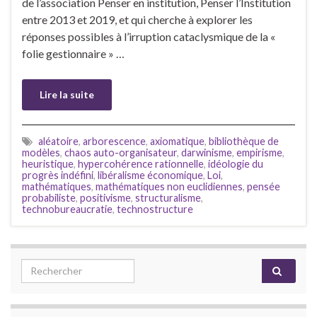
de l’association Penser en institution, Penser l’Institution
entre 2013 et 2019, et qui cherche à explorer les
réponses possibles à l’irruption cataclysmique de la «
folie gestionnaire » …
Lire la suite
aléatoire
,
arborescence
,
axiomatique
,
bibliothèque de
modèles
,
chaos auto-organisateur
,
darwinisme
,
empirisme
,
heuristique
,
hypercohérence rationnelle
,
idéologie du
progrès indéfini
,
libéralisme économique
,
Loi
,
mathématiques
,
mathématiques non euclidiennes
,
pensée
probabiliste
,
positivisme
,
structuralisme
,
technobureaucratie
,
technostructure
Search for: