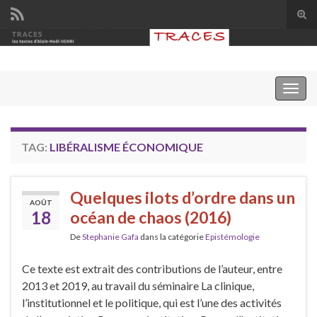
Tog
sear
Search for:
for
Togg
navig
TAG:
LIBÉRALISME ÉCONOMIQUE
Quelques ilots d’ordre dans un
AOÛT
18
océan de chaos (2016)
De
Stephanie Gafa
dans la catégorie
Epistémologie
Ce texte est extrait des contributions de l’auteur, entre
2013 et 2019, au travail du séminaire La clinique,
l’institutionnel et le politique, qui est l’une des activités