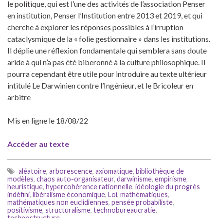
le politique, qui est l’une des activités de l’association Penser
en institution, Penser l’Institution entre 2013 et 2019, et qui
cherche à explorer les réponses possibles à l’irruption
cataclysmique de la « folie gestionnaire » dans les institutions.
Il déplie une réflexion fondamentale qui semblera sans doute
aride à qui n’a pas été biberonné à la culture philosophique. Il
pourra cependant être utile pour introduire au texte ultérieur
intitulé Le Darwinien contre l’Ingénieur, et le Bricoleur en
arbitre
Mis en ligne le 18/08/22
Accéder au texte
aléatoire
,
arborescence
,
axiomatique
,
bibliothèque de
modèles
,
chaos auto-organisateur
,
darwinisme
,
empirisme
,
heuristique
,
hypercohérence rationnelle
,
idéologie du progrès
indéfini
,
libéralisme économique
,
Loi
,
mathématiques
,
mathématiques non euclidiennes
,
pensée probabiliste
,
positivisme
,
structuralisme
,
technobureaucratie
,
technostructure