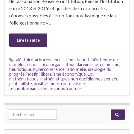
de l’association Penser en institution, Penser l’Institution
entre 2013 et 2019, et qui cherche à explorer les
réponses possibles à l’irruption cataclysmique de la «
folie gestionnaire » …
Lire la suite
aléatoire
,
arborescence
,
axiomatique
,
bibliothèque de
modèles
,
chaos auto-organisateur
,
darwinisme
,
empirisme
,
heuristique
,
hypercohérence rationnelle
,
idéologie du
progrès indéfini
,
libéralisme économique
,
Loi
,
mathématiques
,
mathématiques non euclidiennes
,
pensée
probabiliste
,
positivisme
,
structuralisme
,
technobureaucratie
,
technostructure
Search for: