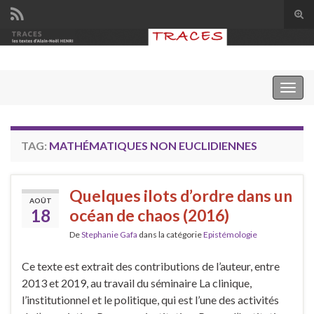
Tog
sear
Search for:
for
Togg
navig
TAG:
MATHÉMATIQUES NON EUCLIDIENNES
Quelques ilots d’ordre dans un
AOÛT
18
océan de chaos (2016)
De
Stephanie Gafa
dans la catégorie
Epistémologie
Ce texte est extrait des contributions de l’auteur, entre
2013 et 2019, au travail du séminaire La clinique,
l’institutionnel et le politique, qui est l’une des activités