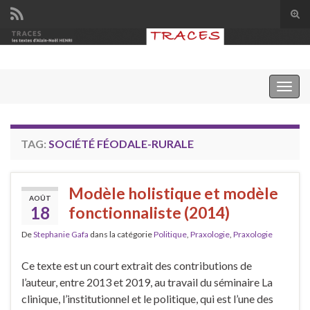
Tog
sear
Search for:
for
Togg
navig
TAG:
SOCIÉTÉ FÉODALE-RURALE
Modèle holistique et modèle
AOÛT
18
fonctionnaliste (2014)
De
Stephanie Gafa
dans la catégorie
Politique
,
Praxologie
,
Praxologie
Ce texte est un court extrait des contributions de
l’auteur, entre 2013 et 2019, au travail du séminaire La
clinique, l’institutionnel et le politique, qui est l’une des