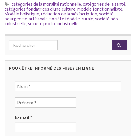
catégories de la moralité rationnelle
,
catégories de la santé
,
catégories fondatrices d’une culture
,
modèle fonctionnaliste
,
Modèle holistique
,
réduction de la mésincription
,
société
bourgeoise-artisanale
,
société féodale-rurale
,
société néo-
industrielle
,
société proto-industrielle
Search for:
POUR ÊTRE INFORMÉ DES MISES EN LIGNE
E-mail
*