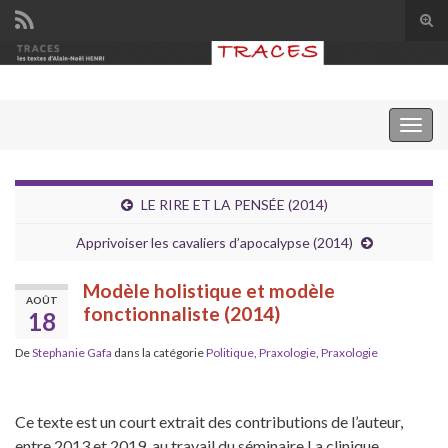
Tog
sear
Search for:
for
Togg
navig
LE RIRE ET LA PENSÉE (2014)
Apprivoiser les cavaliers d’apocalypse (2014)
Modèle holistique et modèle
AOÛT
fonctionnaliste (2014)
18
De
Stephanie Gafa
dans la catégorie
Politique
,
Praxologie
,
Praxologie
Ce texte est un court extrait des contributions de l’auteur,
entre 2013 et 2019, au travail du séminaire La clinique,