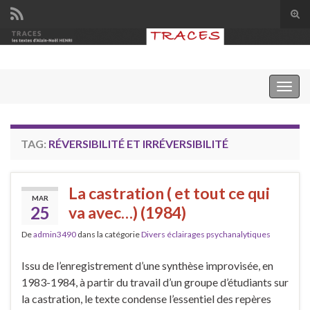
Tog
sear
Search for:
for
Togg
navig
TAG:
RÉVERSIBILITÉ ET IRRÉVERSIBILITÉ
La castration ( et tout ce qui
MAR
25
va avec…) (1984)
De
admin3490
dans la catégorie
Divers éclairages psychanalytiques
Issu de l’enregistrement d’une synthèse improvisée, en
1983-1984, à partir du travail d’un groupe d’étudiants sur
la castration, le texte condense l’essentiel des repères