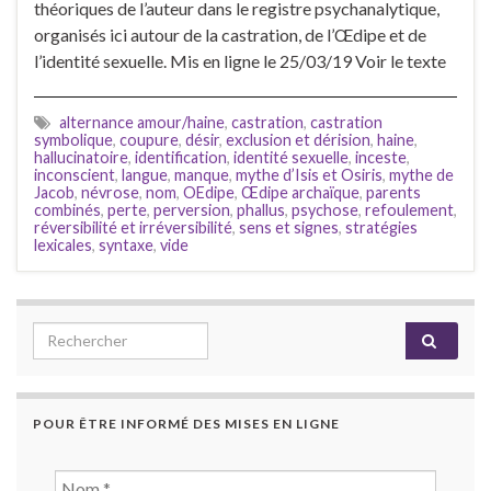
théoriques de l’auteur dans le registre psychanalytique,
organisés ici autour de la castration, de l’Œdipe et de
l’identité sexuelle. Mis en ligne le 25/03/19 Voir le texte
alternance amour/haine
,
castration
,
castration
symbolique
,
coupure
,
désir
,
exclusion et dérision
,
haine
,
hallucinatoire
,
identification
,
identité sexuelle
,
inceste
,
inconscient
,
langue
,
manque
,
mythe d’Isis et Osiris
,
mythe de
Jacob
,
névrose
,
nom
,
OEdipe
,
Œdipe archaïque
,
parents
combinés
,
perte
,
perversion
,
phallus
,
psychose
,
refoulement
,
réversibilité et irréversibilité
,
sens et signes
,
stratégies
lexicales
,
syntaxe
,
vide
Search for:
POUR ÊTRE INFORMÉ DES MISES EN LIGNE