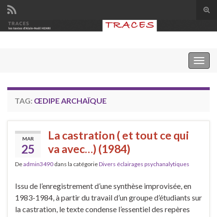
Tog
sear
Search for:
for
Togg
navig
TAG:
ŒDIPE ARCHAÏQUE
La castration ( et tout ce qui
MAR
25
va avec…) (1984)
De
admin3490
dans la catégorie
Divers éclairages psychanalytiques
Issu de l’enregistrement d’une synthèse improvisée, en
1983-1984, à partir du travail d’un groupe d’étudiants sur
la castration, le texte condense l’essentiel des repères