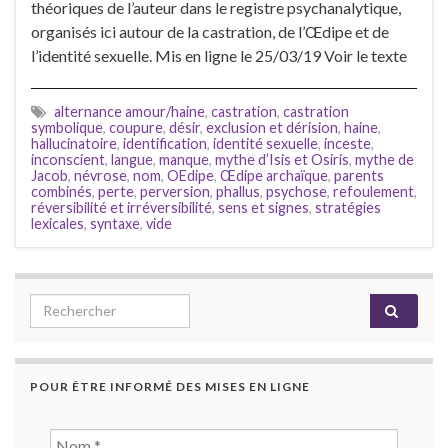
théoriques de l’auteur dans le registre psychanalytique,
organisés ici autour de la castration, de l’Œdipe et de
l’identité sexuelle. Mis en ligne le 25/03/19 Voir le texte
alternance amour/haine
,
castration
,
castration
symbolique
,
coupure
,
désir
,
exclusion et dérision
,
haine
,
hallucinatoire
,
identification
,
identité sexuelle
,
inceste
,
inconscient
,
langue
,
manque
,
mythe d’Isis et Osiris
,
mythe de
Jacob
,
névrose
,
nom
,
OEdipe
,
Œdipe archaïque
,
parents
combinés
,
perte
,
perversion
,
phallus
,
psychose
,
refoulement
,
réversibilité et irréversibilité
,
sens et signes
,
stratégies
lexicales
,
syntaxe
,
vide
Search for:
POUR ÊTRE INFORMÉ DES MISES EN LIGNE