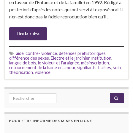
en faveur de l’Enfance et de la famille) en 1992. Rédigé a
posteriori d’après les notes qui ont servi à l’exposé oral, il
n’en est donc pas la fidèle reproduction bien qu’il …
Lire la suite
aide
,
contre- violence
,
défenses préhistoriques
,
différence des sexes
,
Electre et le jardinier
,
institution
,
langue de bois
,
le violeur et l’araignée
,
mésinscription
,
retournement de la haine en amour
,
signifiants-balises
,
soin
,
théorisation
,
violence
Search for:
POUR ÊTRE INFORMÉ DES MISES EN LIGNE