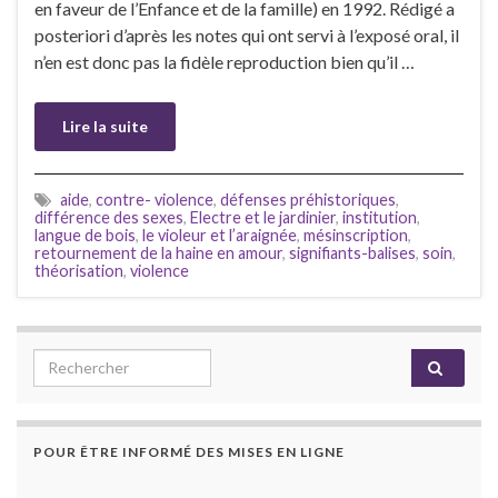
en faveur de l’Enfance et de la famille) en 1992. Rédigé a
posteriori d’après les notes qui ont servi à l’exposé oral, il
n’en est donc pas la fidèle reproduction bien qu’il …
Lire la suite
aide
,
contre- violence
,
défenses préhistoriques
,
différence des sexes
,
Electre et le jardinier
,
institution
,
langue de bois
,
le violeur et l’araignée
,
mésinscription
,
retournement de la haine en amour
,
signifiants-balises
,
soin
,
théorisation
,
violence
Search for:
POUR ÊTRE INFORMÉ DES MISES EN LIGNE