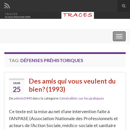
Tog
sear
Search for:
for
Togg
navig
TAG:
DÉFENSES PRÉHISTORIQUES
Des amis qui vous veulent du
MAR
25
bien? (1993)
De
admin3490
dans la catégorie
Généralités sur les pratiques
Ce texte est la mise au net d’une intervention faite à
l’ANPASE (Association Nationale des Professionnels et
acteurs de l’Action Sociale, médico-sociale et sanitaire