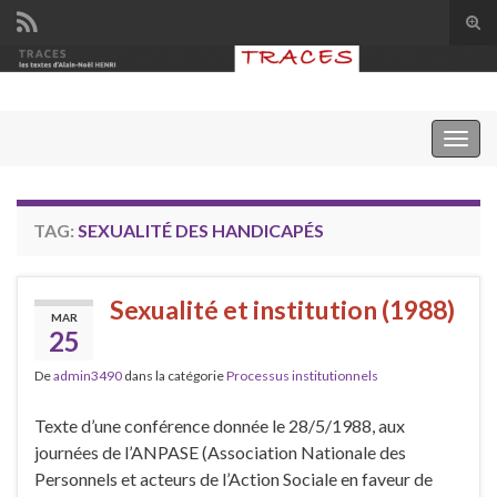
Tog
sear
Search for:
for
Togg
navig
TAG:
SEXUALITÉ DES HANDICAPÉS
Sexualité et institution (1988)
MAR
25
De
admin3490
dans la catégorie
Processus institutionnels
Texte d’une conférence donnée le 28/5/1988, aux
journées de l’ANPASE (Association Nationale des
Personnels et acteurs de l’Action Sociale en faveur de