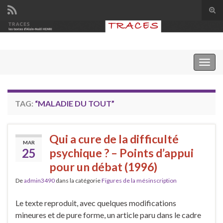
Tog
sear
Search for:
for
Togg
navig
TAG:
“MALADIE DU TOUT”
Qui a cure de la difficulté
MAR
25
psychique ? – Points d’appui
pour un débat (1996)
De
admin3490
dans la catégorie
Figures de la mésinscription
Le texte reproduit, avec quelques modifications
mineures et de pure forme, un article paru dans le cadre