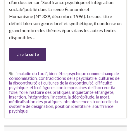
d’un dossier sur “Souffrance psychique et intégration
sociale”publié dans la revue Économie et
Humanisme (N° 339, décembre 1996). Le sous-titre
définit bien son genre: bref et synthétique, il condense un
grand nombre des thèmes épars dans les autres textes
disponibles …
Lire la suite
“maladie du tout”
,
bien-être psychique comme champ de
consommation
,
contradictions de la psychiatrie
,
cultures de
la discontinuité et cultures de la discontinuité
,
difficulté
psychique
,
effroi
,
figures contemporaines de l’horreur (la
folie
,
folie
,
histoire des pratiques
,
inquiétante étrangeté
,
insertion
,
intégration
,
l’inceste
,
la décrépitude
,
la mort
,
médicalisation des pratiques
,
obsolescence structurelle du
système de désignation
,
position identitaire
,
souffrance
psychique