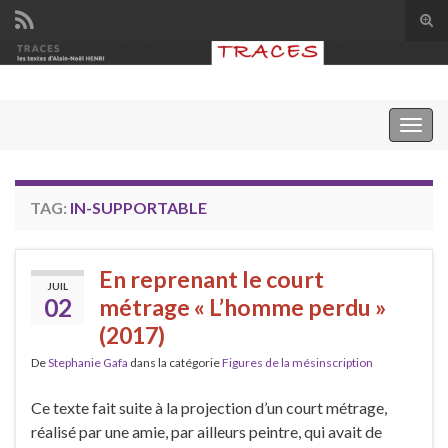
Tog
sear
Search for:
for
Togg
navig
TAG:
IN-SUPPORTABLE
En reprenant le court
JUIL
02
métrage « L’homme perdu »
(2017)
De
Stephanie Gafa
dans la catégorie
Figures de la mésinscription
Ce texte fait suite à la projection d’un court métrage,
réalisé par une amie, par ailleurs peintre, qui avait de